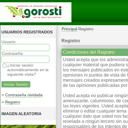
Principal
Registro
USUARIOS REGISTRADOS
Registro
Usuario:
Condiciones del Registro:
Contraseña:
Usted acepta que los administrad
cualquier material que pudiera 
¿Iniciar sesión
automáticamente en la
los mensajes publicados en este
siguiente visita?
opiniones ni puntos de vista de
mensajes creados expresamente 
de las opiniones publicadas por 
»
Contraseña olvidada
Usted acepta no publicar ningún
amenazante, calumnioso, de cont
»
Registro
las leyes vigentes. Usted acepta
eliminar o editar cualquier te
IMAGEN ALEATORIA
cualquier dato que usted nos fa
revelada a ningún tercero sin s
responsables de los intentos d