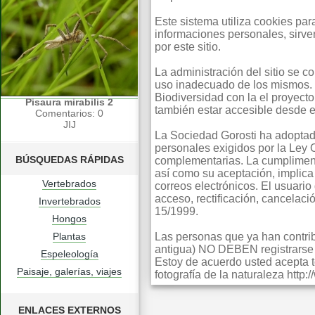
Este sistema utiliza cookies pa
informaciones personales, sirv
por este sitio.
La administración del sitio se 
uso inadecuado de los mismos. 
Biodiversidad con la el proyect
Pisaura mirabilis 2
también estar accesible desde e
Comentarios: 0
JIJ
La Sociedad Gorosti ha adoptad
personales exigidos por la Ley
BÚSQUEDAS RÁPIDAS
complementarias. La cumpliment
así como su aceptación, implica 
Vertebrados
correos electrónicos. El usuario
acceso, rectificación, cancelac
Invertebrados
15/1999.
Hongos
Plantas
Las personas que ya han contribu
antigua) NO DEBEN registrarse s
Espeleología
Estoy de acuerdo usted acepta t
Paisaje, galerías, viajes
fotografía de la naturaleza http
ENLACES EXTERNOS