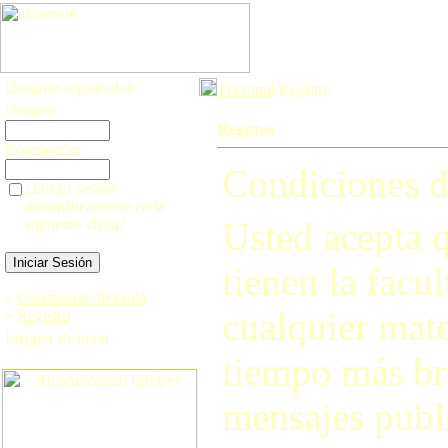
Usuarios registrados
Principal
Registro
Usuario:
Registro
Contraseña:
Condiciones d
¿Iniciar sesión
automáticamente en la
Usted acepta q
siguiente visita?
tienen la facul
»
Contraseña olvidada
cualquier mate
»
Registro
Imagen aleatoria
tiempo más br
mensajes publi