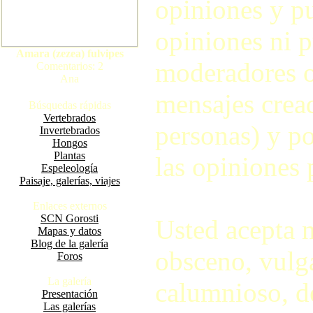
opiniones y pu
opiniones ni p
Amara (zezea) fulvipes
moderadores o
Comentarios: 2
Ana
mensajes crea
Búsquedas rápidas
Vertebrados
personas) y po
Invertebrados
Hongos
Plantas
las opiniones 
Espeleología
Paisaje, galerías, viajes
Enlaces externos
SCN Gorosti
Usted acepta 
Mapas y datos
Blog de la galería
obsceno, vulga
Foros
La galería
calumnioso, d
Presentación
Las galerías