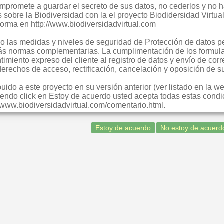
compromete a guardar el secreto de sus datos, no cederlos y no
s sobre la Biodiversidad con la el proyecto Biodidersidad Virt
forma en http://www.biodiversidadvirtual.com
 las medidas y niveles de seguridad de Protección de datos pe
ás normas complementarias. La cumplimentación de los formula
imiento expreso del cliente al registro de datos y envío de corr
 derechos de acceso, rectificación, cancelación y oposición de
ido a este proyecto en su versión anterior (ver listado en la w
endo click en Estoy de acuerdo usted acepta todas estas condic
://www.biodiversidadvirtual.com/comentario.html.