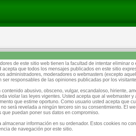
ores de este sitio web tienen la facultad de intentar eliminar o 
 acepta que todos los mensajes publicados en este sitio expres
e los administradores, moderadores o webmasters (excepto aque
 ser responsables de las opiniones publicadas por los visitante
 contenido abusivo, obsceno, vulgar, escandaloso, hiriente, a
eda violar las leyes vigentes. Usted acepta que al webmaster y a
omento que estime oportuno. Como usuario usted acepta que cua
 no será revelada a ningún tercero sin su consentimiento. El w
es que puedan poner sus datos en compromiso.
ra almacenar información en su ordenador. Estos cookies no co
ncia de navegación por este sitio.