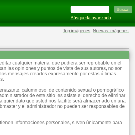
Búsqueda avanzada
Top imágenes
Nuevas imágenes
editar cualquier material que pudiera ser reprobable en el
an las opiniones y puntos de vista de sus autores, no son
llos mensajes creados expresamente por estas últimas
s.
menazante, calumnioso, de contenido sexual o pornográfico
dministrador de este sitio les asiste el derecho de eliminar
lquier dato que usted nos facilite será almacenado en una
ebmaster y el administrador no pueden ser responsables de
ntienen informaciones personales, sirven únicamente para