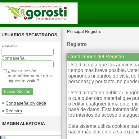
Principal
Registro
USUARIOS REGISTRADOS
Registro
Usuario:
Condiciones del Registro:
Contraseña:
Usted acepta que los administrad
tiempo más breve posible. Usted
¿Iniciar sesión
automáticamente en la
opiniones ni puntos de vista d
siguiente visita?
personas) y por tanto, no pueden
Usted acepta no publicar ningún
o cualquier otro material que pu
»
Contraseña olvidada
o editar cualquier tema en el m
base de datos. Esta información
»
Registro
los intentos de acceso o ataqu
IMAGEN ALEATORIA
Este sistema utiliza cookies pa
hacer más placentera su experie