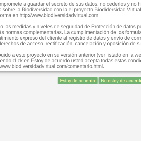
compromete a guardar el secreto de sus datos, no cederlos y no
s sobre la Biodiversidad con la el proyecto Biodidersidad Virt
forma en http://www.biodiversidadvirtual.com
 las medidas y niveles de seguridad de Protección de datos pe
ás normas complementarias. La cumplimentación de los formula
imiento expreso del cliente al registro de datos y envío de corr
 derechos de acceso, rectificación, cancelación y oposición de
ido a este proyecto en su versión anterior (ver listado en la w
endo click en Estoy de acuerdo usted acepta todas estas condic
://www.biodiversidadvirtual.com/comentario.html.