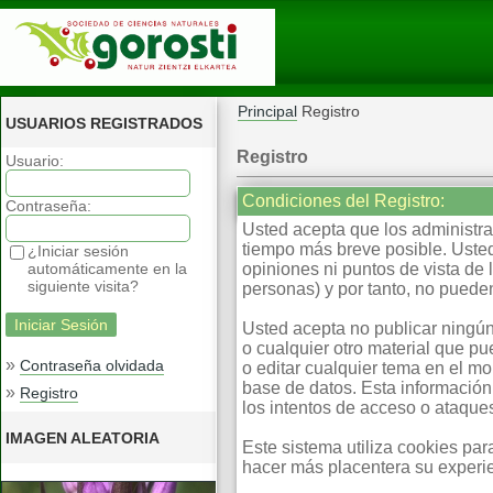
Principal
Registro
USUARIOS REGISTRADOS
Registro
Usuario:
Condiciones del Registro:
Contraseña:
Usted acepta que los administrad
tiempo más breve posible. Usted
¿Iniciar sesión
automáticamente en la
opiniones ni puntos de vista d
siguiente visita?
personas) y por tanto, no pueden
Usted acepta no publicar ningún
o cualquier otro material que pu
»
Contraseña olvidada
o editar cualquier tema en el m
base de datos. Esta información
»
Registro
los intentos de acceso o ataqu
IMAGEN ALEATORIA
Este sistema utiliza cookies pa
hacer más placentera su experie