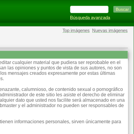
Búsqueda avanzada
Top imágenes
Nuevas imágenes
editar cualquier material que pudiera ser reprobable en el
an las opiniones y puntos de vista de sus autores, no son
llos mensajes creados expresamente por estas últimas
s.
menazante, calumnioso, de contenido sexual o pornográfico
dministrador de este sitio les asiste el derecho de eliminar
lquier dato que usted nos facilite será almacenado en una
ebmaster y el administrador no pueden ser responsables de
ntienen informaciones personales, sirven únicamente para