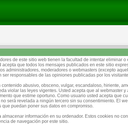
ores de este sitio web tienen la facultad de intentar eliminar o 
 acepta que todos los mensajes publicados en este sitio expres
e los administradores, moderadores o webmasters (excepto aque
 ser responsables de las opiniones publicadas por los visitante
 contenido abusivo, obsceno, vulgar, escandaloso, hiriente, a
eda violar las leyes vigentes. Usted acepta que al webmaster y a
omento que estime oportuno. Como usuario usted acepta que cua
 no será revelada a ningún tercero sin su consentimiento. El w
es que puedan poner sus datos en compromiso.
ra almacenar información en su ordenador. Estos cookies no co
ncia de navegación por este sitio.