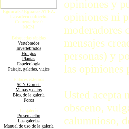
opiniones y pu
Eguarats / Eguaras ATEZ.
opiniones ni p
Lavadero cubierto.
Comentarios: 0
moderadores o
MCM
Búsquedas rápidas
mensajes crea
Vertebrados
Invertebrados
personas) y po
Hongos
Plantas
Espeleología
las opiniones 
Paisaje, galerías, viajes
Enlaces externos
SCN Gorosti
Mapas y datos
Usted acepta 
Blog de la galería
Foros
obsceno, vulga
La galería
Presentación
calumnioso, d
Las galerías
Manual de uso de la galería