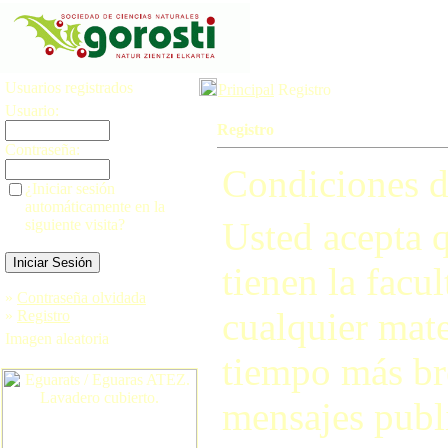
Usuarios registrados
Principal
Registro
Usuario:
Registro
Contraseña:
Condiciones d
¿Iniciar sesión
automáticamente en la
Usted acepta q
siguiente visita?
tienen la facul
»
Contraseña olvidada
cualquier mate
»
Registro
Imagen aleatoria
tiempo más br
mensajes publi