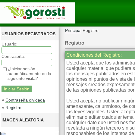
Principal
Registro
USUARIOS REGISTRADOS
Registro
Usuario:
Condiciones del Registro:
Contraseña:
Usted acepta que los administrad
cualquier material que pudiera 
¿Iniciar sesión
automáticamente en la
los mensajes publicados en este
siguiente visita?
opiniones ni puntos de vista de
mensajes creados expresamente 
de las opiniones publicadas por 
»
Contraseña olvidada
Usted acepta no publicar ningún
amenazante, calumnioso, de cont
»
Registro
las leyes vigentes. Usted acepta
eliminar o editar cualquier te
IMAGEN ALEATORIA
cualquier dato que usted nos fa
revelada a ningún tercero sin s
responsables de los intentos d