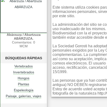
Este sistema utiliza cookies pa
informaciones personales, sirv
por este sitio.
La administración del sitio se 
uso inadecuado de los mismos. 
Biodiversidad con la el proyect
Abárzuza / Abartzuza
también estar accesible desde e
ABÁRZUZA.
Comentarios: 0
La Sociedad Gorosti ha adoptad
MCM
personales exigidos por la Ley
complementarias. La cumpliment
BÚSQUEDAS RÁPIDAS
así como su aceptación, implica 
correos electrónicos. El usuario
Vertebrados
acceso, rectificación, cancelac
15/1999.
Invertebrados
Hongos
Las personas que ya han contribu
Plantas
antigua) NO DEBEN registrarse s
Estoy de acuerdo usted acepta t
Espeleología
fotografía de la naturaleza http
Paisaje, galerías, viajes