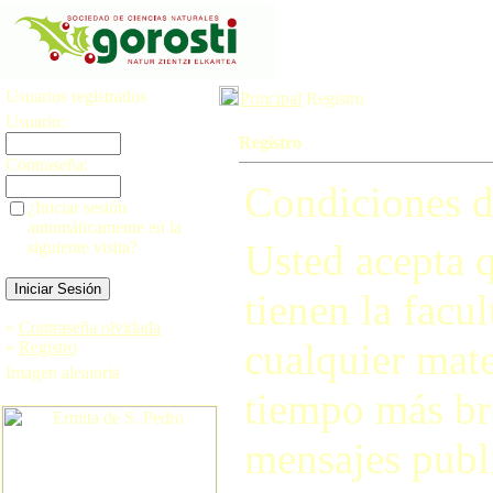
Usuarios registrados
Principal
Registro
Usuario:
Registro
Contraseña:
Condiciones d
¿Iniciar sesión
automáticamente en la
Usted acepta q
siguiente visita?
tienen la facul
»
Contraseña olvidada
cualquier mate
»
Registro
Imagen aleatoria
tiempo más br
mensajes publi