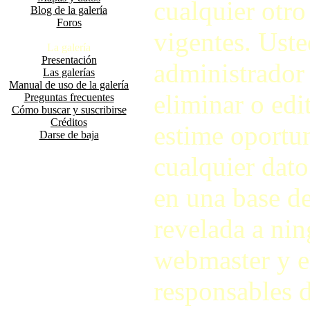
cualquier otro
Blog de la galería
Foros
vigentes. Ust
La galería
Presentación
administrador d
Las galerías
Manual de uso de la galería
eliminar o ed
Preguntas frecuentes
Cómo buscar y suscribirse
Créditos
estime oportu
Darse de baja
cualquier dato
en una base de
revelada a nin
webmaster y e
responsables d