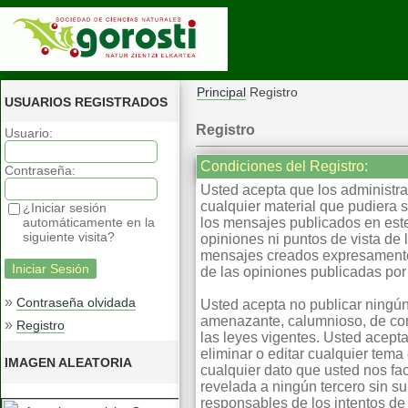
Principal
Registro
USUARIOS REGISTRADOS
Registro
Usuario:
Condiciones del Registro:
Contraseña:
Usted acepta que los administrad
cualquier material que pudiera 
¿Iniciar sesión
automáticamente en la
los mensajes publicados en este
siguiente visita?
opiniones ni puntos de vista de
mensajes creados expresamente 
de las opiniones publicadas por 
»
Contraseña olvidada
Usted acepta no publicar ningún
amenazante, calumnioso, de cont
»
Registro
las leyes vigentes. Usted acepta
eliminar o editar cualquier te
IMAGEN ALEATORIA
cualquier dato que usted nos fa
revelada a ningún tercero sin s
responsables de los intentos d