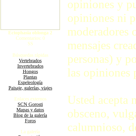
opiniones y pu
opiniones ni p
moderadores o
Ectophasia oblonga 2
Comentarios: 0
mensajes crea
SS
personas) y po
Búsquedas rápidas
Vertebrados
Invertebrados
las opiniones 
Hongos
Plantas
Espeleología
Paisaje, galerías, viajes
Usted acepta 
Enlaces externos
SCN Gorosti
obsceno, vulga
Mapas y datos
Blog de la galería
Foros
calumnioso, d
La galería