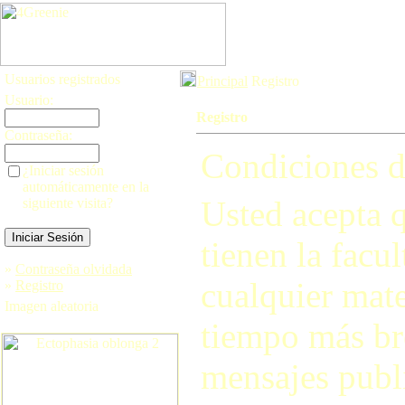
Usuarios registrados
Principal
Registro
Usuario:
Registro
Contraseña:
Condiciones d
¿Iniciar sesión
automáticamente en la
Usted acepta q
siguiente visita?
tienen la facul
»
Contraseña olvidada
cualquier mate
»
Registro
Imagen aleatoria
tiempo más br
mensajes publi