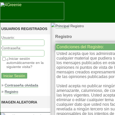
Principal
Registro
USUARIOS REGISTRADOS
Registro
Usuario:
Condiciones del Registro:
Contraseña:
Usted acepta que los administrad
cualquier material que pudiera 
¿Iniciar sesión
automáticamente en la
los mensajes publicados en este
siguiente visita?
opiniones ni puntos de vista de
mensajes creados expresamente 
de las opiniones publicadas por 
»
Contraseña olvidada
Usted acepta no publicar ningún
amenazante, calumnioso, de cont
»
Registro
las leyes vigentes. Usted acepta
eliminar o editar cualquier te
IMAGEN ALEATORIA
cualquier dato que usted nos fa
revelada a ningún tercero sin s
responsables de los intentos d