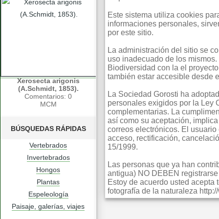
Este sistema utiliza cookies pa
informaciones personales, sirv
por este sitio.
La administración del sitio se 
uso inadecuado de los mismos. 
Biodiversidad con la el proyect
también estar accesible desde e
Xerosecta arigonis
(A.Schmidt, 1853).
La Sociedad Gorosti ha adoptad
Comentarios: 0
personales exigidos por la Ley
MCM
complementarias. La cumpliment
así como su aceptación, implica 
BÚSQUEDAS RÁPIDAS
correos electrónicos. El usuario
acceso, rectificación, cancelac
Vertebrados
15/1999.
Invertebrados
Las personas que ya han contribu
Hongos
antigua) NO DEBEN registrarse s
Plantas
Estoy de acuerdo usted acepta t
fotografía de la naturaleza http
Espeleología
Paisaje, galerías, viajes