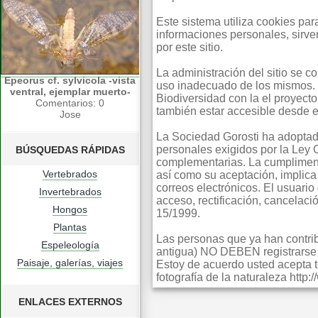
Este sistema utiliza cookies pa
informaciones personales, sirv
por este sitio.
La administración del sitio se 
Epeorus cf. sylvicola -vista
uso inadecuado de los mismos. 
ventral, ejemplar muerto-
Biodiversidad con la el proyect
Comentarios: 0
también estar accesible desde e
Jose
La Sociedad Gorosti ha adoptad
personales exigidos por la Ley
BÚSQUEDAS RÁPIDAS
complementarias. La cumpliment
Vertebrados
así como su aceptación, implica 
correos electrónicos. El usuario
Invertebrados
acceso, rectificación, cancelac
Hongos
15/1999.
Plantas
Las personas que ya han contribu
Espeleología
antigua) NO DEBEN registrarse s
Paisaje, galerías, viajes
Estoy de acuerdo usted acepta t
fotografía de la naturaleza http
ENLACES EXTERNOS