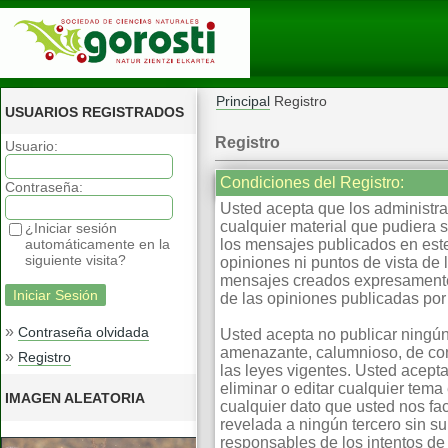
Principal
Registro
USUARIOS REGISTRADOS
Registro
Usuario:
Condiciones del Registro:
Contraseña:
Usted acepta que los administrad
cualquier material que pudiera 
¿Iniciar sesión
automáticamente en la
los mensajes publicados en este
siguiente visita?
opiniones ni puntos de vista de
mensajes creados expresamente 
de las opiniones publicadas por 
»
Contraseña olvidada
Usted acepta no publicar ningún
amenazante, calumnioso, de cont
»
Registro
las leyes vigentes. Usted acepta
eliminar o editar cualquier te
IMAGEN ALEATORIA
cualquier dato que usted nos fa
revelada a ningún tercero sin s
responsables de los intentos d