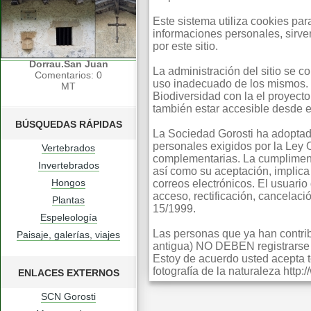
Este sistema utiliza cookies pa
informaciones personales, sirv
por este sitio.
Dorrau.San Juan
La administración del sitio se 
Comentarios: 0
uso inadecuado de los mismos. 
MT
Biodiversidad con la el proyect
también estar accesible desde e
BÚSQUEDAS RÁPIDAS
La Sociedad Gorosti ha adoptad
personales exigidos por la Ley
Vertebrados
complementarias. La cumpliment
Invertebrados
así como su aceptación, implica 
Hongos
correos electrónicos. El usuario
acceso, rectificación, cancelac
Plantas
15/1999.
Espeleología
Las personas que ya han contribu
Paisaje, galerías, viajes
antigua) NO DEBEN registrarse s
Estoy de acuerdo usted acepta t
fotografía de la naturaleza http
ENLACES EXTERNOS
SCN Gorosti