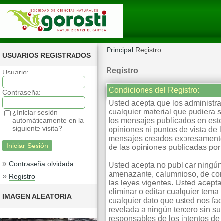
Principal
Registro
USUARIOS REGISTRADOS
Registro
Usuario:
Condiciones del Registro:
Contraseña:
Usted acepta que los administrad
cualquier material que pudiera 
¿Iniciar sesión
automáticamente en la
los mensajes publicados en este
siguiente visita?
opiniones ni puntos de vista de
mensajes creados expresamente 
de las opiniones publicadas por 
»
Contraseña olvidada
Usted acepta no publicar ningún
amenazante, calumnioso, de cont
»
Registro
las leyes vigentes. Usted acepta
eliminar o editar cualquier te
IMAGEN ALEATORIA
cualquier dato que usted nos fa
revelada a ningún tercero sin s
responsables de los intentos d