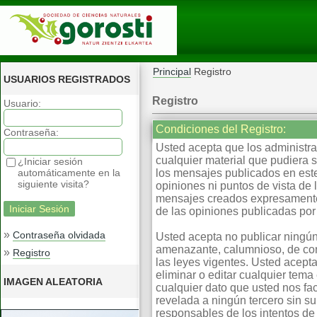
Principal
Registro
USUARIOS REGISTRADOS
Registro
Usuario:
Condiciones del Registro:
Contraseña:
Usted acepta que los administrad
cualquier material que pudiera 
¿Iniciar sesión
automáticamente en la
los mensajes publicados en este
siguiente visita?
opiniones ni puntos de vista de
mensajes creados expresamente 
de las opiniones publicadas por 
»
Contraseña olvidada
Usted acepta no publicar ningún
amenazante, calumnioso, de cont
»
Registro
las leyes vigentes. Usted acepta
eliminar o editar cualquier te
IMAGEN ALEATORIA
cualquier dato que usted nos fa
revelada a ningún tercero sin s
responsables de los intentos d