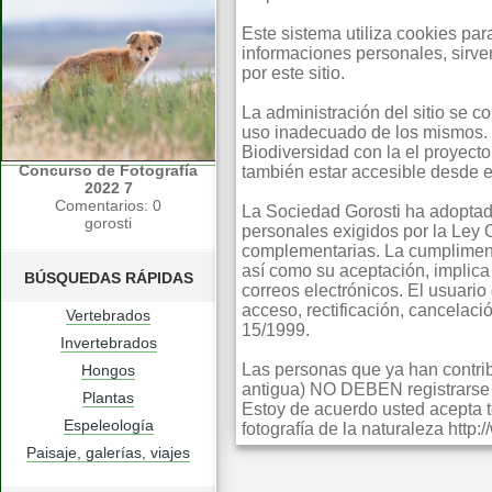
Este sistema utiliza cookies pa
informaciones personales, sirv
por este sitio.
La administración del sitio se 
uso inadecuado de los mismos. 
Biodiversidad con la el proyect
Concurso de Fotografía
también estar accesible desde e
2022 7
Comentarios: 0
La Sociedad Gorosti ha adoptad
gorosti
personales exigidos por la Ley
complementarias. La cumpliment
así como su aceptación, implica 
BÚSQUEDAS RÁPIDAS
correos electrónicos. El usuario
acceso, rectificación, cancelac
Vertebrados
15/1999.
Invertebrados
Las personas que ya han contribu
Hongos
antigua) NO DEBEN registrarse s
Plantas
Estoy de acuerdo usted acepta t
Espeleología
fotografía de la naturaleza http
Paisaje, galerías, viajes