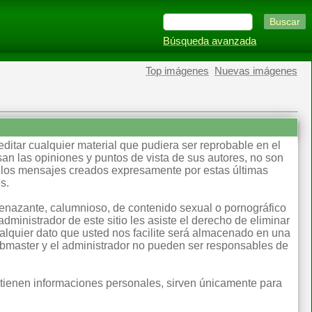
Búsqueda avanzada
Top imágenes
Nuevas imágenes
editar cualquier material que pudiera ser reprobable en el
an las opiniones y puntos de vista de sus autores, no son
llos mensajes creados expresamente por estas últimas
s.
menazante, calumnioso, de contenido sexual o pornográfico
dministrador de este sitio les asiste el derecho de eliminar
lquier dato que usted nos facilite será almacenado en una
ebmaster y el administrador no pueden ser responsables de
ntienen informaciones personales, sirven únicamente para