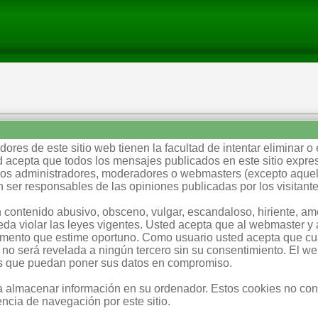
ores de este sitio web tienen la facultad de intentar eliminar o 
 acepta que todos los mensajes publicados en este sitio expres
e los administradores, moderadores o webmasters (excepto aque
 ser responsables de las opiniones publicadas por los visitante
 contenido abusivo, obsceno, vulgar, escandaloso, hiriente, a
eda violar las leyes vigentes. Usted acepta que al webmaster y a
omento que estime oportuno. Como usuario usted acepta que cua
 no será revelada a ningún tercero sin su consentimiento. El w
es que puedan poner sus datos en compromiso.
ra almacenar información en su ordenador. Estos cookies no co
ncia de navegación por este sitio.