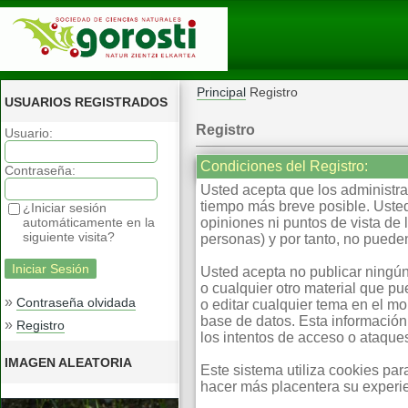
Principal
Registro
USUARIOS REGISTRADOS
Registro
Usuario:
Condiciones del Registro:
Contraseña:
Usted acepta que los administrad
tiempo más breve posible. Usted
¿Iniciar sesión
automáticamente en la
opiniones ni puntos de vista d
siguiente visita?
personas) y por tanto, no pueden
Usted acepta no publicar ningún
o cualquier otro material que pu
»
Contraseña olvidada
o editar cualquier tema en el m
base de datos. Esta información
»
Registro
los intentos de acceso o ataqu
IMAGEN ALEATORIA
Este sistema utiliza cookies pa
hacer más placentera su experie