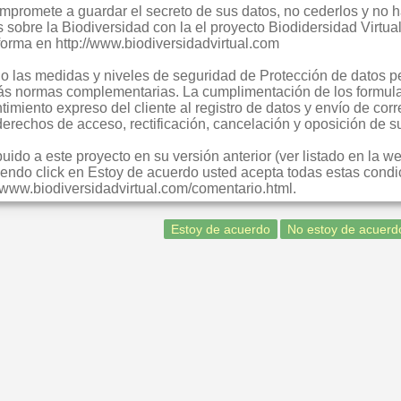
compromete a guardar el secreto de sus datos, no cederlos y no
s sobre la Biodiversidad con la el proyecto Biodidersidad Virt
forma en http://www.biodiversidadvirtual.com
 las medidas y niveles de seguridad de Protección de datos pe
ás normas complementarias. La cumplimentación de los formula
imiento expreso del cliente al registro de datos y envío de corr
 derechos de acceso, rectificación, cancelación y oposición de
ido a este proyecto en su versión anterior (ver listado en la w
endo click en Estoy de acuerdo usted acepta todas estas condic
://www.biodiversidadvirtual.com/comentario.html.