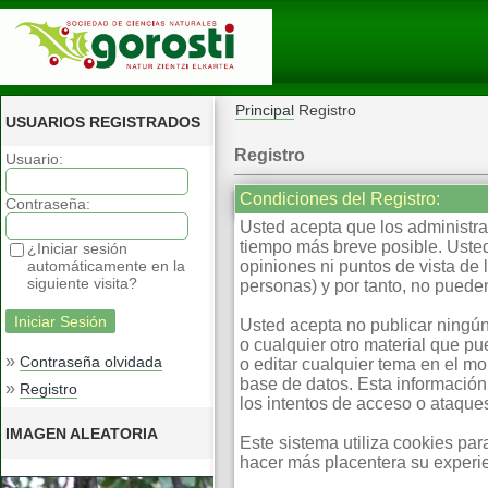
Principal
Registro
USUARIOS REGISTRADOS
Registro
Usuario:
Condiciones del Registro:
Contraseña:
Usted acepta que los administrad
tiempo más breve posible. Usted
¿Iniciar sesión
automáticamente en la
opiniones ni puntos de vista d
siguiente visita?
personas) y por tanto, no pueden
Usted acepta no publicar ningún
o cualquier otro material que pu
»
Contraseña olvidada
o editar cualquier tema en el m
base de datos. Esta información
»
Registro
los intentos de acceso o ataqu
IMAGEN ALEATORIA
Este sistema utiliza cookies pa
hacer más placentera su experie