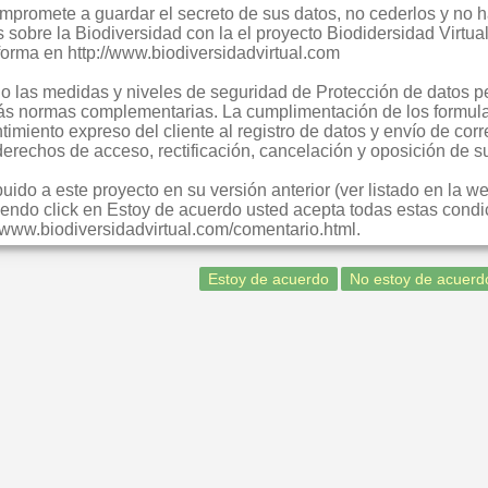
compromete a guardar el secreto de sus datos, no cederlos y no
s sobre la Biodiversidad con la el proyecto Biodidersidad Virt
forma en http://www.biodiversidadvirtual.com
 las medidas y niveles de seguridad de Protección de datos pe
ás normas complementarias. La cumplimentación de los formula
imiento expreso del cliente al registro de datos y envío de corr
 derechos de acceso, rectificación, cancelación y oposición de
ido a este proyecto en su versión anterior (ver listado en la w
endo click en Estoy de acuerdo usted acepta todas estas condic
://www.biodiversidadvirtual.com/comentario.html.