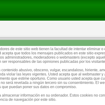
ores de este sitio web tienen la facultad de intentar eliminar o 
 acepta que todos los mensajes publicados en este sitio expres
e los administradores, moderadores o webmasters (excepto aque
 ser responsables de las opiniones publicadas por los visitante
 contenido abusivo, obsceno, vulgar, escandaloso, hiriente, a
eda violar las leyes vigentes. Usted acepta que al webmaster y a
omento que estime oportuno. Como usuario usted acepta que cua
 no será revelada a ningún tercero sin su consentimiento. El w
es que puedan poner sus datos en compromiso.
ra almacenar información en su ordenador. Estos cookies no co
ncia de navegación por este sitio.