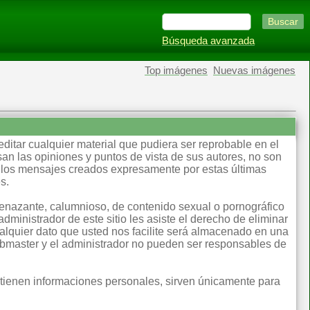
Búsqueda avanzada
Top imágenes
Nuevas imágenes
editar cualquier material que pudiera ser reprobable en el
an las opiniones y puntos de vista de sus autores, no son
llos mensajes creados expresamente por estas últimas
s.
menazante, calumnioso, de contenido sexual o pornográfico
dministrador de este sitio les asiste el derecho de eliminar
lquier dato que usted nos facilite será almacenado en una
ebmaster y el administrador no pueden ser responsables de
ntienen informaciones personales, sirven únicamente para