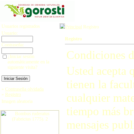
Usuarios registrados
Principal
Registro
Usuario:
Registro
Contraseña:
Condiciones d
¿Iniciar sesión
automáticamente en la
Usted acepta q
siguiente visita?
tienen la facul
»
Contraseña olvidada
cualquier mate
»
Registro
Imagen aleatoria
tiempo más br
mensajes publi