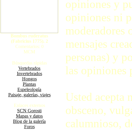
opiniones y pu
opiniones ni p
moderadores o
Bombus ruderatus
mensajes crea
(Fabricius 1775). 2
Comentarios: 0
MCM
personas) y po
Búsquedas rápidas
las opiniones 
Vertebrados
Invertebrados
Hongos
Plantas
Espeleología
Usted acepta 
Paisaje, galerías, viajes
Enlaces externos
obsceno, vulga
SCN Gorosti
Mapas y datos
calumnioso, d
Blog de la galería
Foros