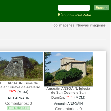
Búsqueda avanzada
Top imágenes
Nuevas imágenes
Alli LARRAUN. Sima de
elar / Cueva de Akelarre.
Ansoáin ANSOÁIN. Iglesia
nuevo
(
)
MCM
de San Cosme y San
nuevo
(
)
Damián.
MCM
Alli LARRAUN
Comentarios: 0
Ansoáin ANSOÁIN
Comentarios: 0