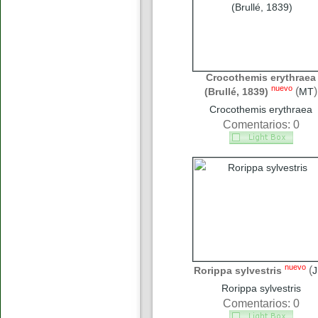
Crocothemis erythraea
nuevo
(
)
(Brullé, 1839)
MT
Crocothemis erythraea
Comentarios: 0
nuevo
(
Rorippa sylvestris
J
Rorippa sylvestris
Comentarios: 0