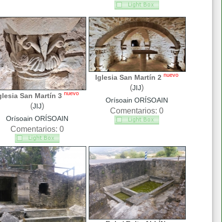
nuevo
Iglesia San Martín 2
(
)
JIJ
nuevo
glesia San Martín 3
Orísoain ORÍSOAIN
(
)
JIJ
Comentarios: 0
Orísoain ORÍSOAIN
Comentarios: 0