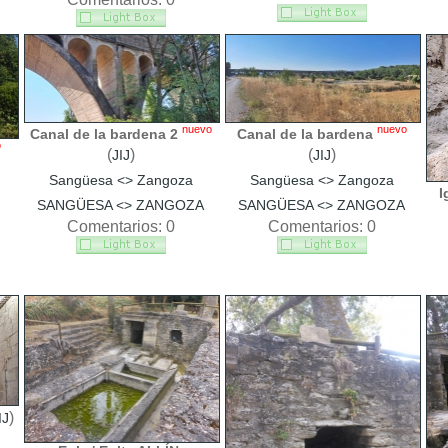
nuevo
nuevo
Canal de la bardena 2
Canal de la bardena
o
(
)
(
)
JIJ
JIJ
Sangüesa <> Zangoza
Sangüesa <> Zangoza
I
SANGÜESA <> ZANGOZA
SANGÜESA <> ZANGOZA
Comentarios: 0
Comentarios: 0
)
IJ