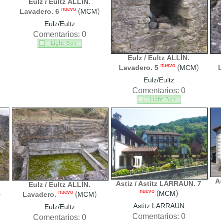
Eulz / Eultz ALLÍN.
nuevo
(
)
Lavadero. 6
MCM
Eulz/Eultz
Comentarios: 0
Eulz / Eultz ALLÍN.
nuevo
(
)
Lavadero. 5
MCM
Eulz/Eultz
Comentarios: 0
A
Astiz / Astitz LARRAUN. 7
Eulz / Eultz ALLÍN.
nuevo
nuevo
(
)
MCM
)
(
)
Lavadero.
MCM
Astitz LARRAUN
Eulz/Eultz
Comentarios: 0
Comentarios: 0