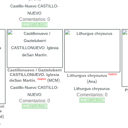
Castillo-Nuevo CASTILLO-
NUEVO
Comentarios: 0
Castillonuevo / Gazteluberri
CASTILLONUEVO. Iglesia
nuevo
Lithurgus chrysurus
nuevo
(
)
deSan Martín.
MCM
(
)
Ana
Castillo-Nuevo CASTILLO-
Lithurgus chrysurus
P
NUEVO
Comentarios: 0
Comentarios: 0
rri
a
)
M
-