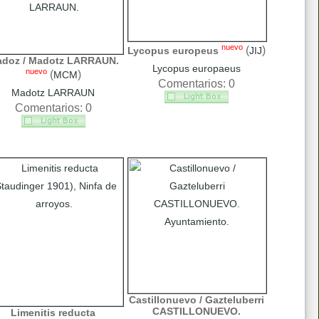
nuevo
(
)
Lycopus europeus
JIJ
doz / Madotz LARRAUN.
Lycopus europaeus
nuevo
(
)
MCM
Comentarios: 0
Madotz LARRAUN
Comentarios: 0
Castillonuevo / Gazteluberri
CASTILLONUEVO.
Limenitis reducta