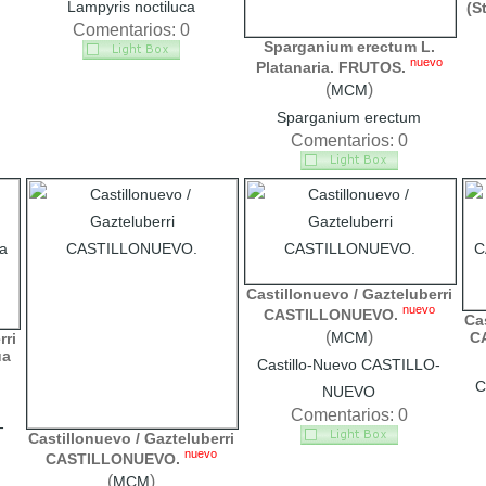
Lampyris noctiluca
(S
Comentarios: 0
Sparganium erectum L.
nuevo
Platanaria. FRUTOS.
(
)
MCM
Sparganium erectum
Comentarios: 0
Castillonuevo / Gazteluberri
nuevo
CASTILLONUEVO.
Cas
(
)
C
MCM
rri
ua
Castillo-Nuevo CASTILLO-
C
NUEVO
Comentarios: 0
-
Castillonuevo / Gazteluberri
nuevo
CASTILLONUEVO.
(
)
MCM