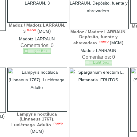
Madoz / Madotz LARRAUN.
Ma
nuevo
(
)
3
MCM
Madoz / Madotz LARRAUN.
Depósito, fuente y
Madotz LARRAUN
nuevo
(
)
abrevadero.
MCM
Comentarios: 0
Madotz LARRAUN
Comentarios: 0
Lampyris noctiluca
)
IJ
(Linnaeus 1767),
nuevo
Luciérnaga. Adulto.
(
)
MCM