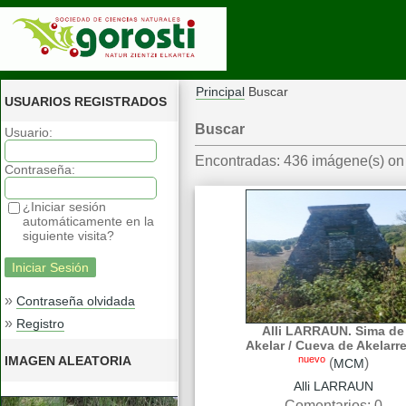
Principal
Buscar
USUARIOS REGISTRADOS
Buscar
Usuario:
Encontradas: 436 imágene(s) on 
Contraseña:
¿Iniciar sesión
automáticamente en la
siguiente visita?
»
Contraseña olvidada
»
Registro
Alli LARRAUN. Sima de
Akelar / Cueva de Akelarre
nuevo
IMAGEN ALEATORIA
(
)
MCM
Alli LARRAUN
Comentarios: 0