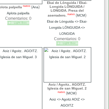
Ekai de Lónguida / Ekai-
nuevo
Longida LÓNGUIDA /
(
)
plota palpella
Ana
LONGIDA. Presa del
Aplota palpella
nuevo
(
)
aserradero.
MCM
Comentarios: 0
Ekai de Lónguida <> Ekai-
Longida LÓNGUIDA <>
LONGIDA
Comentarios: 0
Aoiz / Agoitz.. AGOITZ.
Iglesia de san Miguel. 2
nuevo
(
)
MCM
Aoiz <> Agoitz AOIZ <>
AGOITZ