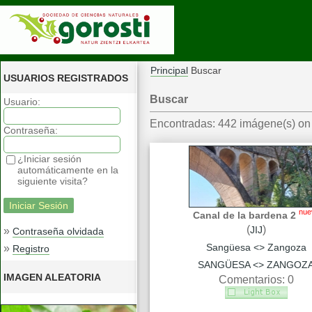
Principal
Buscar
USUARIOS REGISTRADOS
Buscar
Usuario:
Encontradas: 442 imágene(s) on 
Contraseña:
¿Iniciar sesión
automáticamente en la
siguiente visita?
nue
Canal de la bardena 2
(
)
JIJ
»
Contraseña olvidada
Sangüesa <> Zangoza
»
Registro
SANGÜESA <> ZANGOZ
IMAGEN ALEATORIA
Comentarios: 0