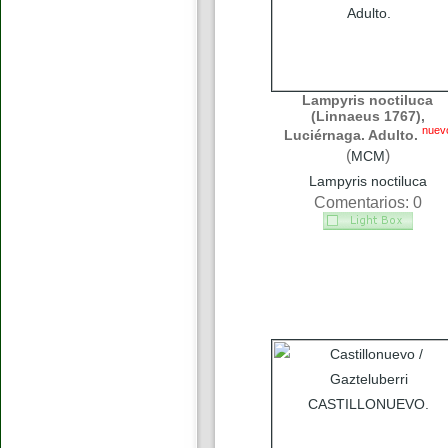
Lampyris noctiluca
(Linnaeus 1767),
nuev
Luciérnaga. Adulto.
(
)
MCM
Lampyris noctiluca
Comentarios: 0