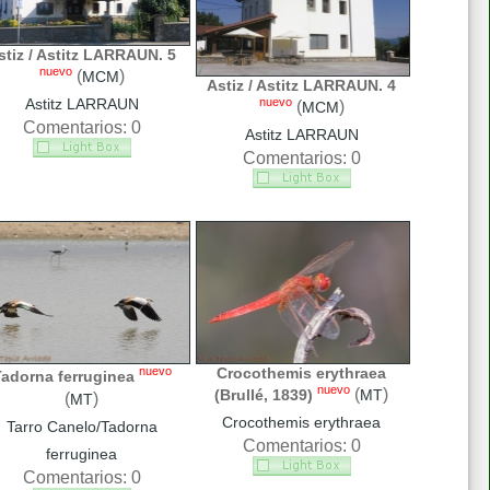
stiz / Astitz LARRAUN. 5
nuevo
(
)
MCM
Astiz / Astitz LARRAUN. 4
nuevo
Astitz LARRAUN
(
)
MCM
Comentarios: 0
Astitz LARRAUN
Comentarios: 0
nuevo
Crocothemis erythraea
adorna ferruginea
nuevo
(
)
(Brullé, 1839)
MT
(
)
MT
Crocothemis erythraea
Tarro Canelo/Tadorna
Comentarios: 0
ferruginea
Comentarios: 0