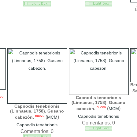
Ber
Sa
vo
Capnodis tenebrionis
(Linnaeus, 1758). Gusano
Capnodis tenebrionis
nuevo
(
)
cabezón.
MCM
(Linnaeus, 1758). Gusano
nuevo
Capnodis tenebrionis
(
)
cabezón.
MCM
Comentarios: 0
Capnodis tenebrionis
Comentarios: 0