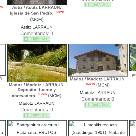
Astiz / Astitz LARRAUN.
vo
nuevo
Iglesia de San Pedro.
(
)
MCM
Astitz LARRAUN
Comentarios: 0
Ly
N.
Madoz / Madotz LARRAUN.
nuevo
Madoz / Madotz LARRAUN.
(
)
MCM
Depósito, fuente y
Madotz LARRAUN
nuevo
(
)
abrevadero.
MCM
Comentarios: 0
Madotz LARRAUN
Comentarios: 0