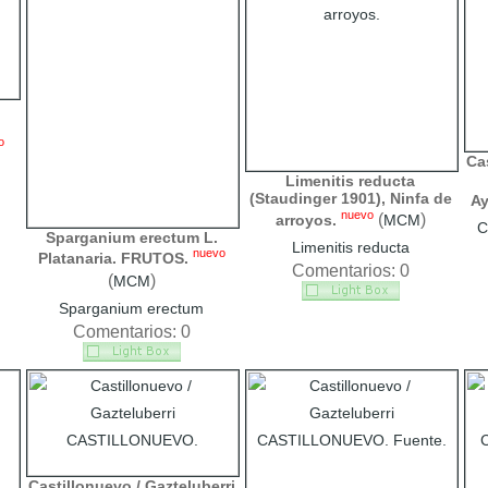
o
Cas
Limenitis reducta
(Staudinger 1901), Ninfa de
Ay
nuevo
(
)
arroyos.
MCM
C
Sparganium erectum L.
Limenitis reducta
nuevo
Platanaria. FRUTOS.
Comentarios: 0
(
)
MCM
Sparganium erectum
Comentarios: 0
Castillonuevo / Gazteluberri