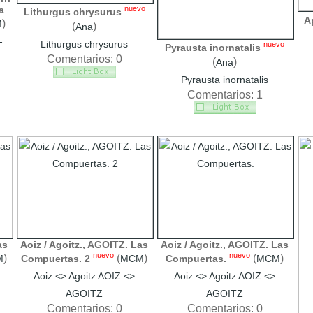
a
nuevo
Lithurgus chrysurus
A
)
M
(
)
Ana
-
Lithurgus chrysurus
nuevo
Pyrausta inornatalis
Comentarios: 0
(
)
Ana
Pyrausta inornatalis
Comentarios: 1
as
Aoiz / Agoitz., AGOITZ. Las
Aoiz / Agoitz., AGOITZ. Las
nuevo
nuevo
)
(
)
(
)
M
Compuertas. 2
MCM
Compuertas.
MCM
Aoiz <> Agoitz AOIZ <>
Aoiz <> Agoitz AOIZ <>
AGOITZ
AGOITZ
Comentarios: 0
Comentarios: 0