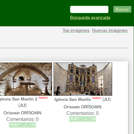
Búsqueda avanzada
Top imágenes
Nuevas imágenes
nuevo
nuevo
(
)
glesia San Martín 2
Iglesia San Martín
JIJ
(
)
JIJ
Orísoain ORÍSOAIN
Orísoain ORÍSOAIN
Comentarios: 0
Comentarios: 0