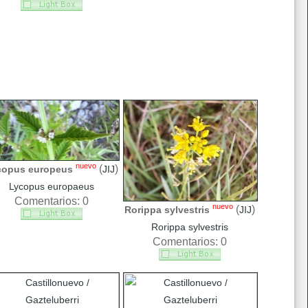
nuevo
(
)
copus europeus
JIJ
Lycopus europaeus
Comentarios: 0
nuevo
(
)
Rorippa sylvestris
JIJ
Rorippa sylvestris
Comentarios: 0