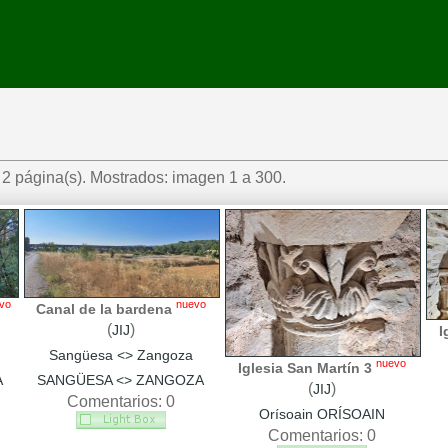
2 página(s). Mostrados: imagen 1 a 300.
vo
nuevo
Canal de la bardena
(
)
JIJ
I
Sangüesa <> Zangoza
nuevo
Iglesia San Martín 3
A
SANGÜESA <> ZANGOZA
(
)
JIJ
Comentarios: 0
Orísoain ORÍSOAIN
Comentarios: 0