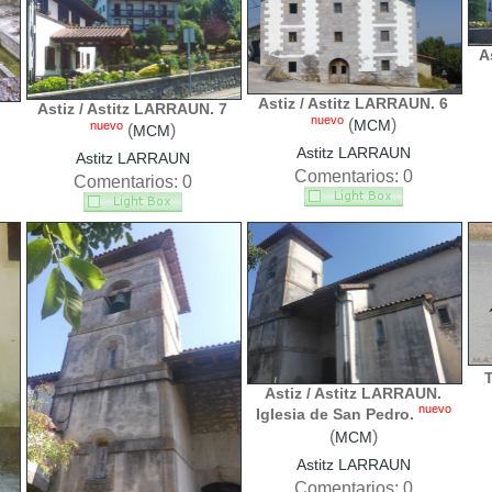
A
Astiz / Astitz LARRAUN. 6
Astiz / Astitz LARRAUN. 7
nuevo
(
)
MCM
nuevo
(
)
MCM
Astitz LARRAUN
Astitz LARRAUN
Comentarios: 0
Comentarios: 0
T
Astiz / Astitz LARRAUN.
nuevo
Iglesia de San Pedro.
(
)
MCM
Astitz LARRAUN
Comentarios: 0