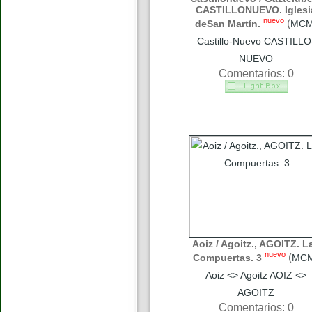
CASTILLONUEVO. Iglesi
nuevo
(
deSan Martín.
MC
Castillo-Nuevo CASTILLO
NUEVO
Comentarios: 0
Aoiz / Agoitz., AGOITZ. L
nuevo
(
Compuertas. 3
MC
Aoiz <> Agoitz AOIZ <>
AGOITZ
Comentarios: 0