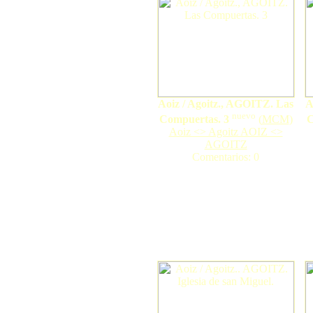
Aoiz / Agoitz., AGOITZ. Las
A
nuevo
Compuertas. 3
(
MCM
)
C
Aoiz <> Agoitz AOIZ <>
AGOITZ
Comentarios: 0