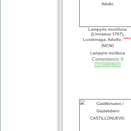
Lampyris noctiluca
(Linnaeus 1767),
nuev
Luciérnaga. Adulto.
(
)
MCM
Lampyris noctiluca
Comentarios: 0