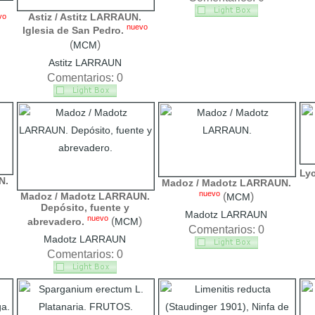
Astiz / Astitz LARRAUN.
vo
nuevo
Iglesia de San Pedro.
(
)
MCM
Astitz LARRAUN
Comentarios: 0
Ly
N.
Madoz / Madotz LARRAUN.
nuevo
Madoz / Madotz LARRAUN.
(
)
MCM
Depósito, fuente y
Madotz LARRAUN
nuevo
(
)
abrevadero.
MCM
Comentarios: 0
Madotz LARRAUN
Comentarios: 0