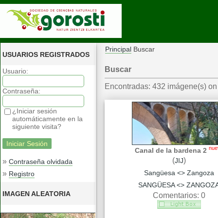
Principal
Buscar
USUARIOS REGISTRADOS
Buscar
Usuario:
Encontradas: 432 imágene(s) on 
Contraseña:
¿Iniciar sesión
automáticamente en la
siguiente visita?
nue
Canal de la bardena 2
(
)
JIJ
»
Contraseña olvidada
Sangüesa <> Zangoza
»
Registro
SANGÜESA <> ZANGOZ
IMAGEN ALEATORIA
Comentarios: 0