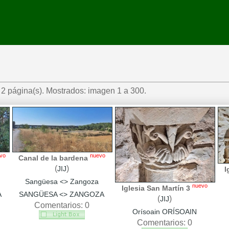
2 página(s). Mostrados: imagen 1 a 300.
vo
nuevo
Canal de la bardena
(
)
JIJ
I
Sangüesa <> Zangoza
nuevo
Iglesia San Martín 3
A
SANGÜESA <> ZANGOZA
(
)
JIJ
Comentarios: 0
Orísoain ORÍSOAIN
Comentarios: 0