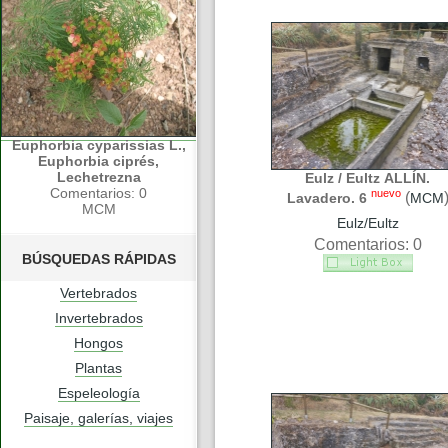
Euphorbia cyparissias L.,
Euphorbia ciprés,
Lechetrezna
Eulz / Eultz ALLÍN.
Comentarios: 0
nuevo
(
Lavadero. 6
MCM
MCM
Eulz/Eultz
Comentarios: 0
BÚSQUEDAS RÁPIDAS
Vertebrados
Invertebrados
Hongos
Plantas
Espeleología
Paisaje, galerías, viajes