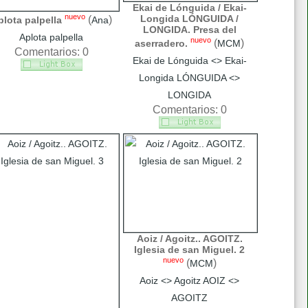
Ekai de Lónguida / Ekai-
nuevo
Longida LÓNGUIDA /
(
)
plota palpella
Ana
LONGIDA. Presa del
Aplota palpella
nuevo
(
)
aserradero.
MCM
Comentarios: 0
Ekai de Lónguida <> Ekai-
Longida LÓNGUIDA <>
LONGIDA
Comentarios: 0
Aoiz / Agoitz.. AGOITZ.
Iglesia de san Miguel. 2
nuevo
(
)
MCM
Aoiz <> Agoitz AOIZ <>
AGOITZ