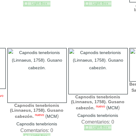
Ber
Sa
vo
Capnodis tenebrionis
(Linnaeus, 1758). Gusano
Capnodis tenebrionis
nuevo
(
)
cabezón.
MCM
(Linnaeus, 1758). Gusano
nuevo
Capnodis tenebrionis
(
)
cabezón.
MCM
Comentarios: 0
Capnodis tenebrionis
Comentarios: 0