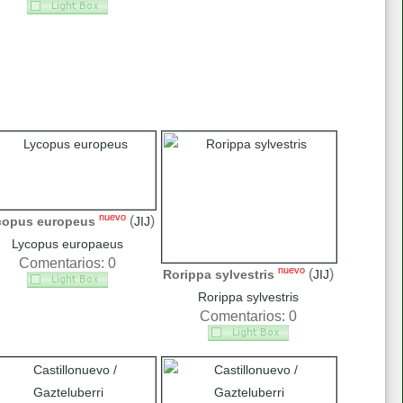
nuevo
(
)
copus europeus
JIJ
Lycopus europaeus
Comentarios: 0
nuevo
(
)
Rorippa sylvestris
JIJ
Rorippa sylvestris
Comentarios: 0