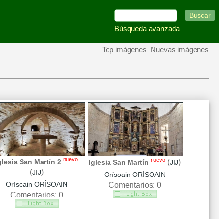
Búsqueda avanzada
Top imágenes
Nuevas imágenes
nuevo
nuevo
(
)
glesia San Martín 2
Iglesia San Martín
JIJ
(
)
JIJ
Orísoain ORÍSOAIN
Orísoain ORÍSOAIN
Comentarios: 0
Comentarios: 0