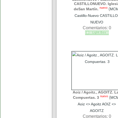
CASTILLONUEVO. Iglesi
nuevo
(
deSan Martín.
MC
Castillo-Nuevo CASTILLO
NUEVO
Comentarios: 0
Aoiz / Agoitz., AGOITZ. L
nuevo
(
Compuertas. 3
MC
Aoiz <> Agoitz AOIZ <>
AGOITZ
Comentarios: 0