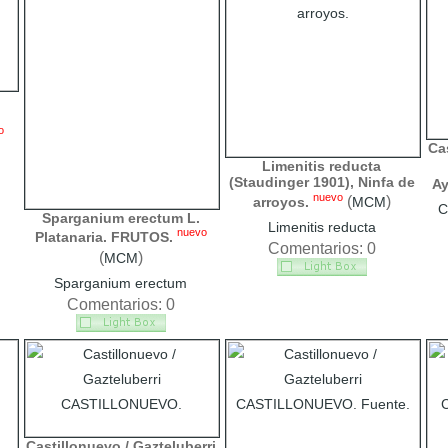
o
Cas
Limenitis reducta
(Staudinger 1901), Ninfa de
Ay
nuevo
(
)
arroyos.
MCM
C
Sparganium erectum L.
Limenitis reducta
nuevo
Platanaria. FRUTOS.
Comentarios: 0
(
)
MCM
Sparganium erectum
Comentarios: 0
Castillonuevo / Gazteluberri