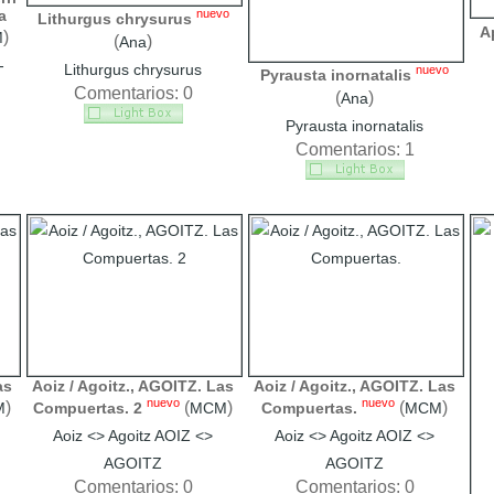
a
nuevo
Lithurgus chrysurus
A
)
M
(
)
Ana
-
Lithurgus chrysurus
nuevo
Pyrausta inornatalis
Comentarios: 0
(
)
Ana
Pyrausta inornatalis
Comentarios: 1
as
Aoiz / Agoitz., AGOITZ. Las
Aoiz / Agoitz., AGOITZ. Las
nuevo
nuevo
)
(
)
(
)
M
Compuertas. 2
MCM
Compuertas.
MCM
Aoiz <> Agoitz AOIZ <>
Aoiz <> Agoitz AOIZ <>
AGOITZ
AGOITZ
Comentarios: 0
Comentarios: 0