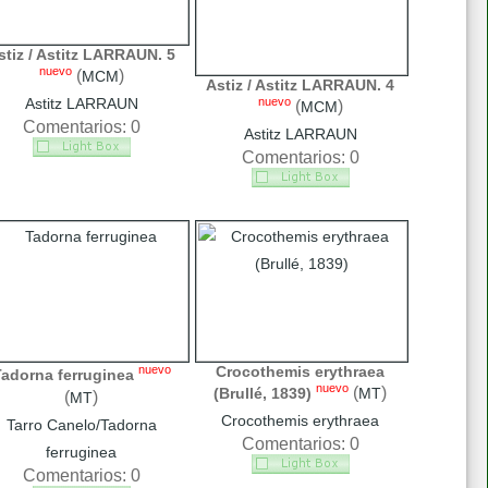
stiz / Astitz LARRAUN. 5
nuevo
(
)
MCM
Astiz / Astitz LARRAUN. 4
nuevo
Astitz LARRAUN
(
)
MCM
Comentarios: 0
Astitz LARRAUN
Comentarios: 0
nuevo
Crocothemis erythraea
adorna ferruginea
nuevo
(
)
(Brullé, 1839)
MT
(
)
MT
Crocothemis erythraea
Tarro Canelo/Tadorna
Comentarios: 0
ferruginea
Comentarios: 0