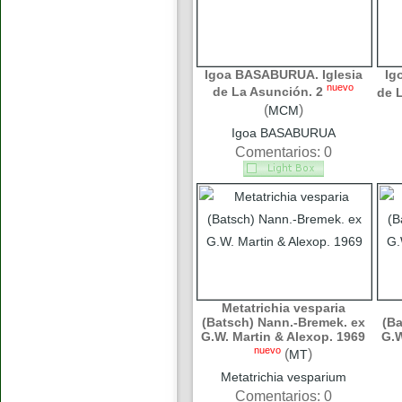
Igoa BASABURUA. Iglesia
Ig
nuevo
de La Asunción. 2
de 
(
)
MCM
Igoa BASABURUA
Comentarios: 0
Metatrichia vesparia
(Batsch) Nann.-Bremek. ex
(Ba
G.W. Martin & Alexop. 1969
G.W
nuevo
(
)
MT
Metatrichia vesparium
Comentarios: 0