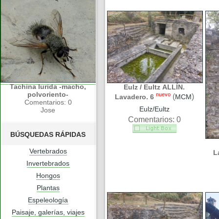
Tachina lurida -macho,
Eulz / Eultz ALLÍN.
polvoriento-
nuevo
(
)
Lavadero. 6
MCM
Comentarios: 0
Eulz/Eultz
Jose
Comentarios: 0
BÚSQUEDAS RÁPIDAS
Vertebrados
L
Invertebrados
Hongos
Plantas
Espeleología
Paisaje, galerías, viajes