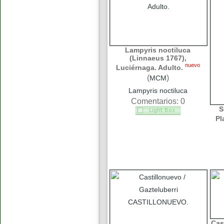
Lampyris noctiluca
(Linnaeus 1767),
nuevo
Luciérnaga. Adulto.
(
)
MCM
Lampyris noctiluca
Comentarios: 0
S
Pl
Cas