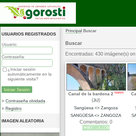
Principal
Buscar
USUARIOS REGISTRADOS
Buscar
Usuario:
Encontradas: 430 imágene(s) on 
Contraseña:
¿Iniciar sesión
automáticamente en la
siguiente visita?
nuevo
Canal de la bardena 2
Ca
(
)
JIJ
»
Contraseña olvidada
Sangüesa <> Zangoza
»
Registro
SANGÜESA <> ZANGOZA
S
IMAGEN ALEATORIA
Comentarios: 0