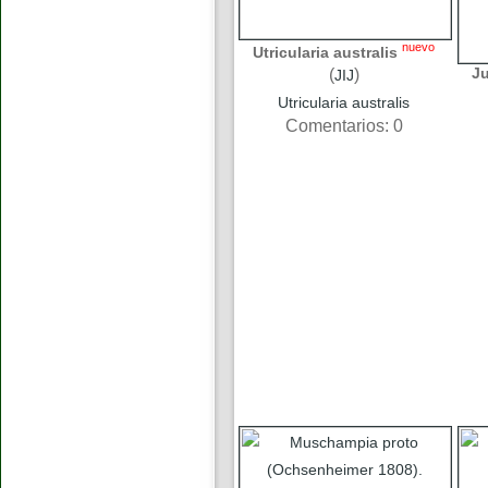
nuevo
Utricularia australis
J
(
)
JIJ
Utricularia australis
Comentarios: 0