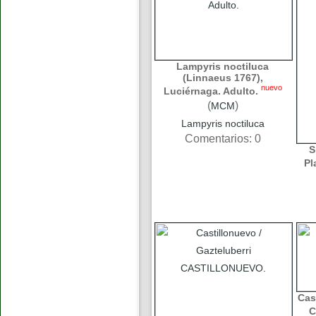
Lampyris noctiluca
(Linnaeus 1767),
nuevo
Luciérnaga. Adulto.
(
)
MCM
Lampyris noctiluca
Comentarios: 0
S
Pl
Cas
C