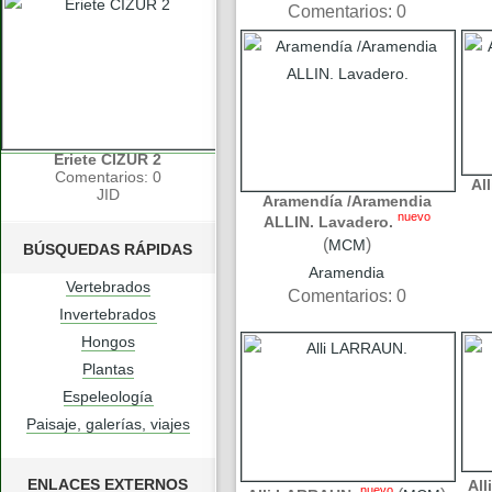
Comentarios: 0
Eriete CIZUR 2
Comentarios: 0
Al
JID
Aramendía /Aramendia
nuevo
ALLIN. Lavadero.
(
)
MCM
BÚSQUEDAS RÁPIDAS
Aramendia
Vertebrados
Comentarios: 0
Invertebrados
Hongos
Plantas
Espeleología
Paisaje, galerías, viajes
ENLACES EXTERNOS
Al
nuevo