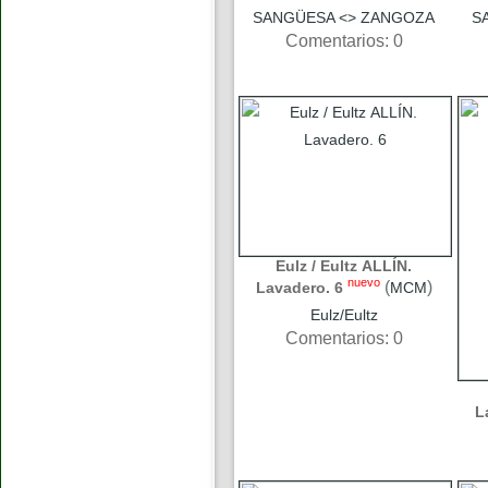
SANGÜESA <> ZANGOZA
S
Comentarios: 0
Eulz / Eultz ALLÍN.
nuevo
(
)
Lavadero. 6
MCM
Eulz/Eultz
Comentarios: 0
L