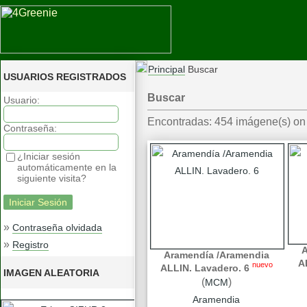
Principal
Buscar
USUARIOS REGISTRADOS
Buscar
Usuario:
Encontradas: 454 imágene(s) on 
Contraseña:
¿Iniciar sesión
automáticamente en la
siguiente visita?
»
Contraseña olvidada
»
Registro
A
Aramendía /Aramendia
A
nuevo
ALLIN. Lavadero. 6
IMAGEN ALEATORIA
(
)
MCM
Aramendia