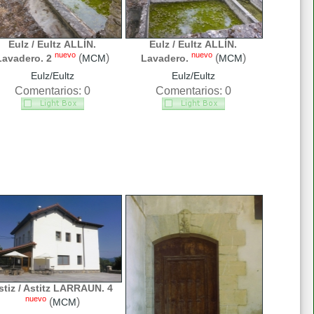
Eulz / Eultz ALLÍN.
Eulz / Eultz ALLÍN.
nuevo
nuevo
(
)
(
)
Lavadero. 2
MCM
Lavadero.
MCM
Eulz/Eultz
Eulz/Eultz
Comentarios: 0
Comentarios: 0
stiz / Astitz LARRAUN. 4
nuevo
(
)
MCM