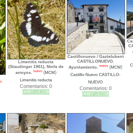
Cas
C
Castillonuevo / Gazteluberri
CASTILLONUEVO.
Limenitis reducta
C
nuevo
(Staudinger 1901), Ninfa de
(
)
Ayuntamiento.
MCM
nuevo
(
)
arroyos.
MCM
Castillo-Nuevo CASTILLO-
Limenitis reducta
o
NUEVO
Comentarios: 0
Comentarios: 0