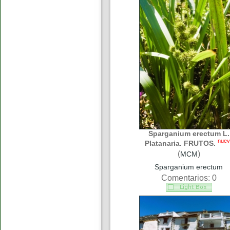
Sparganium erectum L.
nuev
Platanaria. FRUTOS.
(
)
MCM
Sparganium erectum
Comentarios: 0