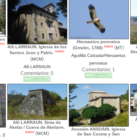
los
Hieraaetus pennatus
evo
nuevo
Alli LARRAUN. Iglesia de los
(
)
(Gmelin, 1788)
MT
nuevo
Ake
Santos Juan y Pablo.
Aguililla Calzada/Hieraaetus
(
)
MCM
pennatus
Alli LARRAUN
Comentarios: 1
Comentarios: 0
Alli LARRAUN. Sima de
Akelar / Cueva de Akelarre.
Ansoáin ANSOÁIN. Iglesia
nuevo
(
)
MCM
de San Cosme y San
. 2