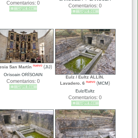
Comentarios: 0
Comentarios: 0
nuevo
(
)
lesia San Martín
JIJ
Orísoain ORÍSOAIN
Eulz / Eultz ALLÍN.
Comentarios: 0
nuevo
(
)
Lavadero. 6
MCM
Eulz/Eultz
Comentarios: 0