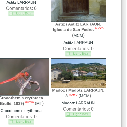
Astitz LARRAUN
Comentarios: 0
Astiz / Astitz LARRAUN.
nuevo
Iglesia de San Pedro.
(
)
MCM
Astitz LARRAUN
Comentarios: 0
Madoz / Madotz LARRAUN.
nuevo
(
)
3
MCM
Crocothemis erythraea
nuevo
Madotz LARRAUN
(
)
(Brullé, 1839)
MT
Comentarios: 0
Crocothemis erythraea
Comentarios: 0