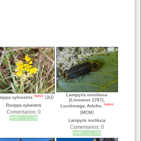
Lampyris noctiluca
nuevo
(
)
rippa sylvestris
JIJ
(Linnaeus 1767),
nuevo
Rorippa sylvestris
Luciérnaga. Adulto.
Comentarios: 0
(
)
MCM
Lampyris noctiluca
Comentarios: 0