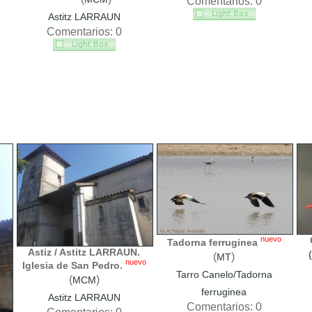
Comentarios: 0
Astitz LARRAUN
Comentarios: 0
nuevo
Tadorna ferruginea
Astiz / Astitz LARRAUN.
(
)
MT
nuevo
Iglesia de San Pedro.
Tarro Canelo/Tadorna
(
)
MCM
ferruginea
Astitz LARRAUN
Comentarios: 0