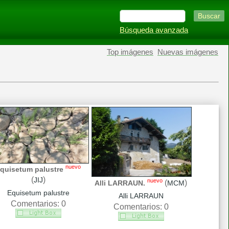
Búsqueda avanzada
Top imágenes
Nuevas imágenes
nuevo
quisetum palustre
(
)
JIJ
nuevo
(
)
Alli LARRAUN.
MCM
Equisetum palustre
Alli LARRAUN
Comentarios: 0
Comentarios: 0