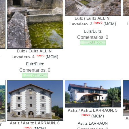
Eulz / Eultz ALLÍN.
nuevo
(
)
Lavadero. 3
MCM
Eulz/Eultz
Comentarios: 0
Eulz / Eultz ALLÍN.
nuevo
)
(
)
Lavadero. 4
MCM
Eulz/Eultz
Comentarios: 0
Astiz / Astitz LARRAUN. 5
nuevo
(
)
MCM
A
Astiz / Astitz LARRAUN. 6
Astitz LARRAUN
7
nuevo
(
)
MCM