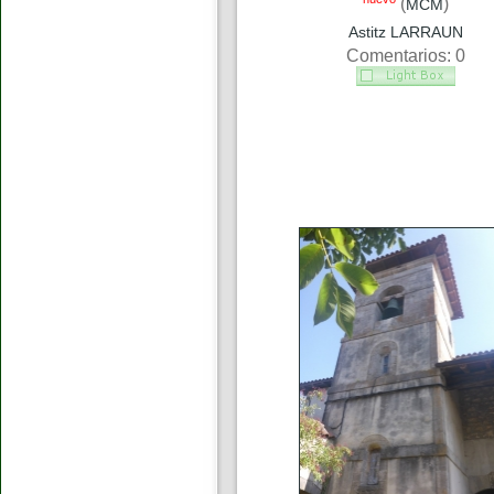
(
)
MCM
Astitz LARRAUN
Comentarios: 0