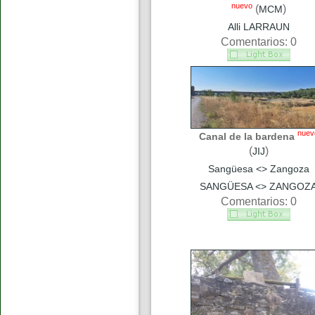
nuevo
(
)
MCM
Alli LARRAUN
Comentarios: 0
nuev
Canal de la bardena
(
)
JIJ
Sangüesa <> Zangoza
SANGÜESA <> ZANGOZ
Comentarios: 0