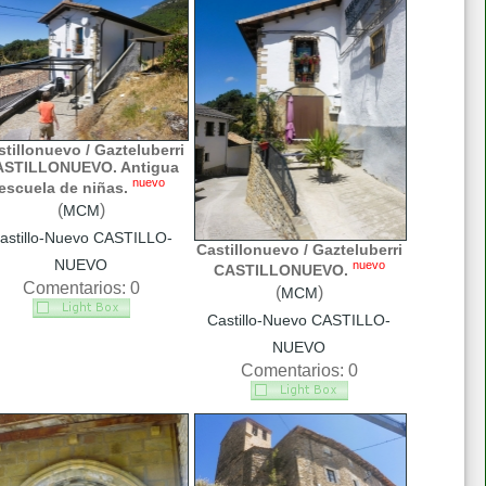
tillonuevo / Gazteluberri
ASTILLONUEVO. Antigua
nuevo
escuela de niñas.
(
)
MCM
astillo-Nuevo CASTILLO-
Castillonuevo / Gazteluberri
NUEVO
nuevo
CASTILLONUEVO.
Comentarios: 0
(
)
MCM
Castillo-Nuevo CASTILLO-
NUEVO
Comentarios: 0