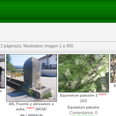
2 página(s). Mostrados: imagen 1 a 300.
E
 o
nuevo
Equisetum palustre 2
(
)
JIJ
Alli, Fuente y abrvadero o
Equisetum palustre
nuevo
(
)
aska.
MCM
Comentarios: 0
Alli LARRAUN