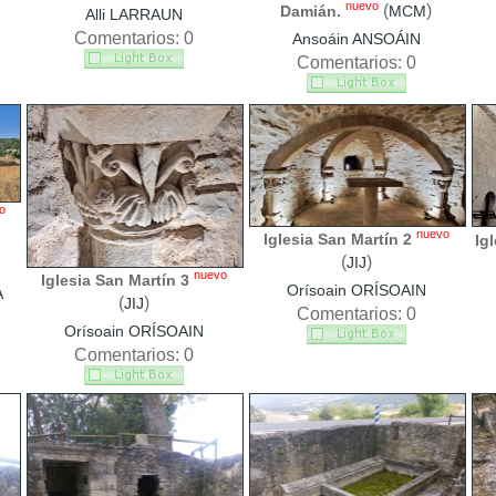
nuevo
(
)
Damián.
MCM
Alli LARRAUN
Comentarios: 0
Ansoáin ANSOÁIN
Comentarios: 0
o
nuevo
Iglesia San Martín 2
Ig
(
)
JIJ
nuevo
Iglesia San Martín 3
Orísoain ORÍSOAIN
A
(
)
JIJ
Comentarios: 0
Orísoain ORÍSOAIN
Comentarios: 0