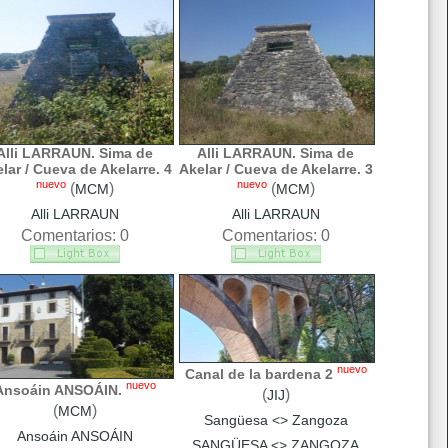
Alli LARRAUN. Sima de
Alli LARRAUN. Sima de
lar / Cueva de Akelarre. 4
Akelar / Cueva de Akelarre. 3
nuevo
nuevo
(
)
(
)
MCM
MCM
Alli LARRAUN
Alli LARRAUN
Comentarios: 0
Comentarios: 0
nuevo
Canal de la bardena 2
nuevo
Ansoáin ANSOÁIN.
(
)
JIJ
(
)
MCM
Sangüesa <> Zangoza
Ansoáin ANSOÁIN
SANGÜESA <> ZANGOZA