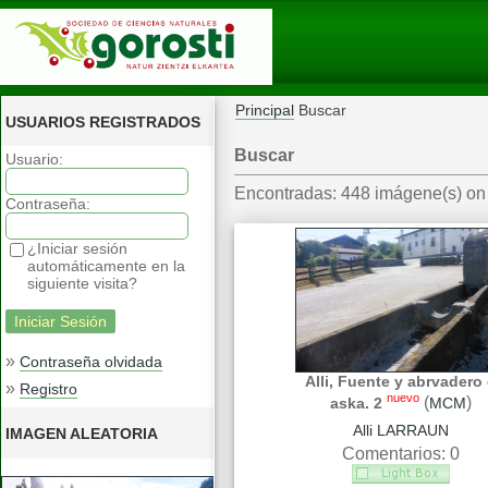
Principal
Buscar
USUARIOS REGISTRADOS
Buscar
Usuario:
Encontradas: 448 imágene(s) on 
Contraseña:
¿Iniciar sesión
automáticamente en la
siguiente visita?
»
Contraseña olvidada
Alli, Fuente y abrvadero
»
Registro
nuevo
(
)
aska. 2
MCM
Alli LARRAUN
IMAGEN ALEATORIA
Comentarios: 0