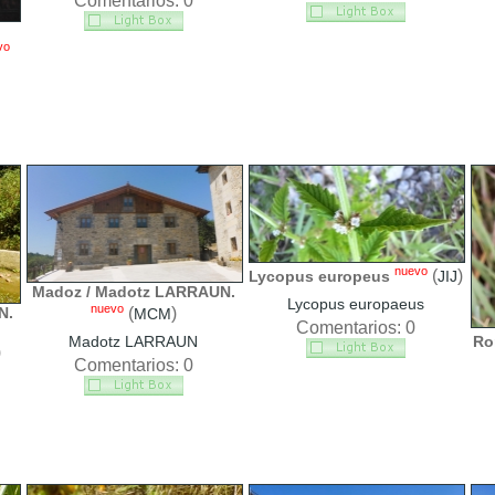
Comentarios: 0
vo
nuevo
(
)
Lycopus europeus
JIJ
Madoz / Madotz LARRAUN.
Lycopus europaeus
nuevo
N.
(
)
MCM
Comentarios: 0
Madotz LARRAUN
Ro
)
Comentarios: 0