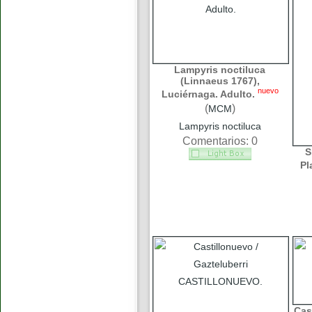
Lampyris noctiluca
(Linnaeus 1767),
nuevo
Luciérnaga. Adulto.
(
)
MCM
Lampyris noctiluca
Comentarios: 0
S
Pl
Cas