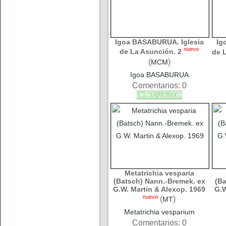
Igoa BASABURUA. Iglesia
Ig
nuevo
de La Asunción. 2
de 
(
)
MCM
Igoa BASABURUA
Comentarios: 0
Metatrichia vesparia
(Batsch) Nann.-Bremek. ex
(Ba
G.W. Martin & Alexop. 1969
G.W
nuevo
(
)
MT
Metatrichia vesparium
Comentarios: 0