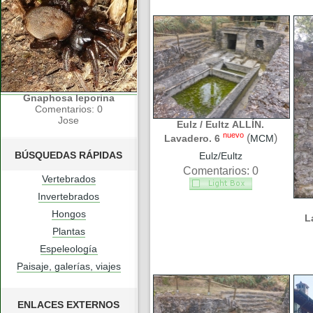
Gnaphosa leporina
Comentarios: 0
Jose
Eulz / Eultz ALLÍN.
nuevo
(
)
Lavadero. 6
MCM
BÚSQUEDAS RÁPIDAS
Eulz/Eultz
Comentarios: 0
Vertebrados
Invertebrados
Hongos
L
Plantas
Espeleología
Paisaje, galerías, viajes
ENLACES EXTERNOS