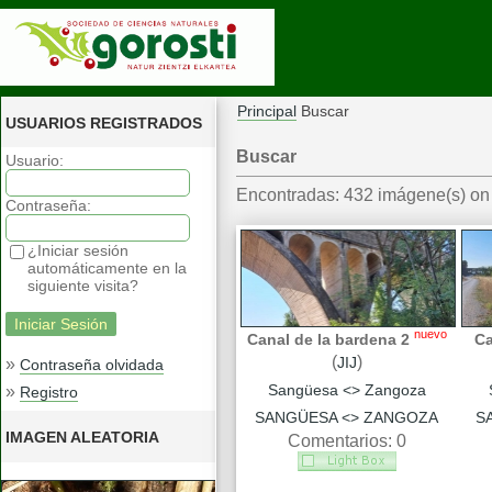
Principal
Buscar
USUARIOS REGISTRADOS
Buscar
Usuario:
Encontradas: 432 imágene(s) on 
Contraseña:
¿Iniciar sesión
automáticamente en la
siguiente visita?
nuevo
Canal de la bardena 2
Ca
(
)
JIJ
»
Contraseña olvidada
Sangüesa <> Zangoza
»
Registro
SANGÜESA <> ZANGOZA
S
IMAGEN ALEATORIA
Comentarios: 0