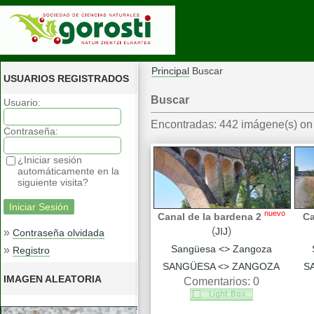
Principal
Buscar
USUARIOS REGISTRADOS
Buscar
Usuario:
Encontradas: 442 imágene(s) on 
Contraseña:
¿Iniciar sesión
automáticamente en la
siguiente visita?
nuevo
Canal de la bardena 2
Ca
(
)
JIJ
»
Contraseña olvidada
Sangüesa <> Zangoza
»
Registro
SANGÜESA <> ZANGOZA
S
IMAGEN ALEATORIA
Comentarios: 0