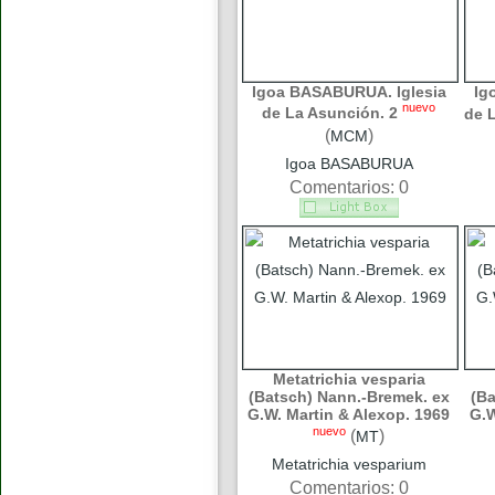
Igoa BASABURUA. Iglesia
Ig
nuevo
de La Asunción. 2
de 
(
)
MCM
Igoa BASABURUA
Comentarios: 0
Metatrichia vesparia
(Batsch) Nann.-Bremek. ex
(Ba
G.W. Martin & Alexop. 1969
G.W
nuevo
(
)
MT
Metatrichia vesparium
Comentarios: 0