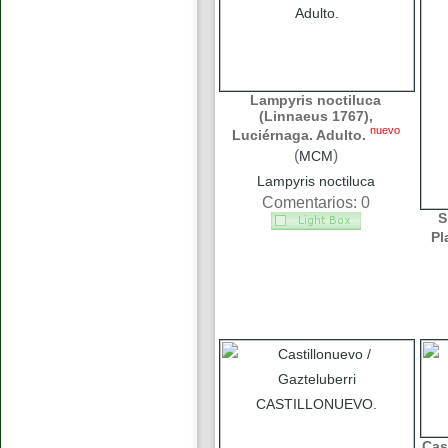
Lampyris noctiluca
(Linnaeus 1767),
nuevo
Luciérnaga. Adulto.
(
)
MCM
Lampyris noctiluca
Comentarios: 0
S
Pl
Cas