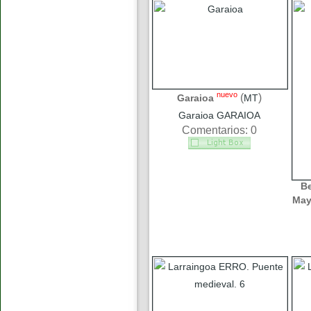
nuevo
(
)
Garaioa
MT
Garaioa GARAIOA
Comentarios: 0
B
May