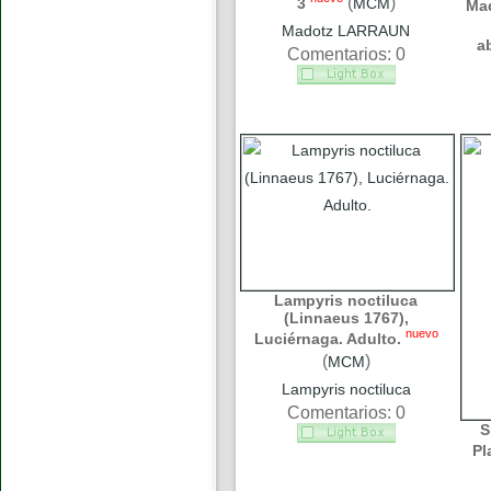
(
)
3
MCM
Ma
Madotz LARRAUN
a
Comentarios: 0
Lampyris noctiluca
(Linnaeus 1767),
nuevo
Luciérnaga. Adulto.
(
)
MCM
Lampyris noctiluca
Comentarios: 0
S
Pl