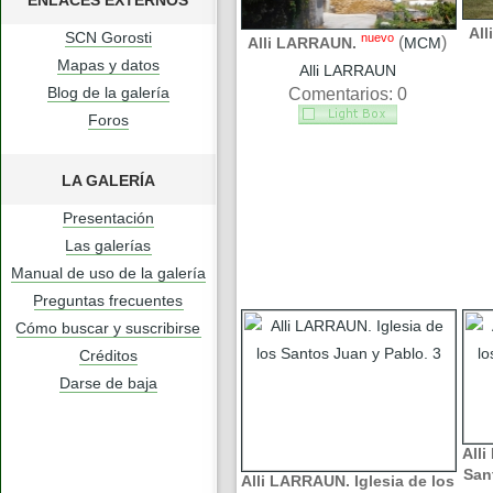
ENLACES EXTERNOS
Al
SCN Gorosti
nuevo
(
)
Alli LARRAUN.
MCM
Mapas y datos
Alli LARRAUN
Blog de la galería
Comentarios: 0
Foros
LA GALERÍA
Presentación
Las galerías
Manual de uso de la galería
Preguntas frecuentes
Cómo buscar y suscribirse
Créditos
Darse de baja
Alli
San
Alli LARRAUN. Iglesia de los