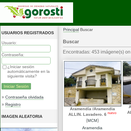
Principal
Buscar
USUARIOS REGISTRADOS
Buscar
Usuario:
Encontradas: 453 imágene(s) on 
Contraseña:
¿Iniciar sesión
automáticamente en la
siguiente visita?
»
Contraseña olvidada
»
Registro
A
Aramendía /Aramendia
A
nuevo
ALLIN. Lavadero. 6
IMAGEN ALEATORIA
(
)
MCM
Aramendia