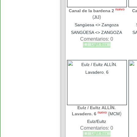
nuevo
Canal de la bardena 2
Ca
(
)
JIJ
Sangüesa <> Zangoza
SANGÜESA <> ZANGOZA
S
Comentarios: 0
Eulz / Eultz ALLÍN.
nuevo
(
)
Lavadero. 6
MCM
Eulz/Eultz
Comentarios: 0