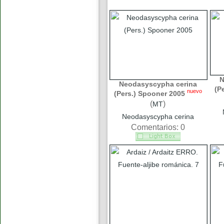
N
Neodasyscypha cerina
(P
nuevo
(Pers.) Spooner 2005
(
)
MT
Neodasyscypha cerina
Comentarios: 0