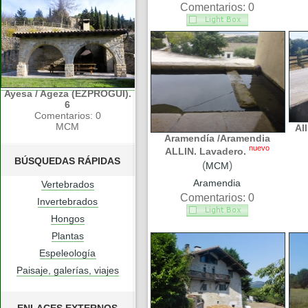
Comentarios: 0
Ayesa / Ageza (EZPROGUI).
6
Comentarios: 0
MCM
Al
Aramendía /Aramendia
nuevo
ALLIN. Lavadero.
BÚSQUEDAS RÁPIDAS
(
)
MCM
Aramendia
Vertebrados
Comentarios: 0
Invertebrados
Hongos
Plantas
Espeleología
Paisaje, galerías, viajes