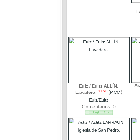
L
As
Eulz / Eultz ALLÍN.
nuevo
(
)
Lavadero.
MCM
Eulz/Eultz
Comentarios: 0