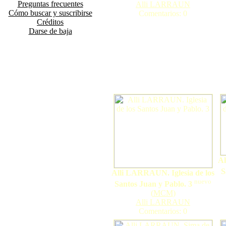
Preguntas frecuentes
Alli LARRAUN
Cómo buscar y suscribirse
Comentarios: 0
Créditos
Darse de baja
Al
S
Alli LARRAUN. Iglesia de los
nuevo
Santos Juan y Pablo. 3
(
MCM
)
Alli LARRAUN
Comentarios: 0