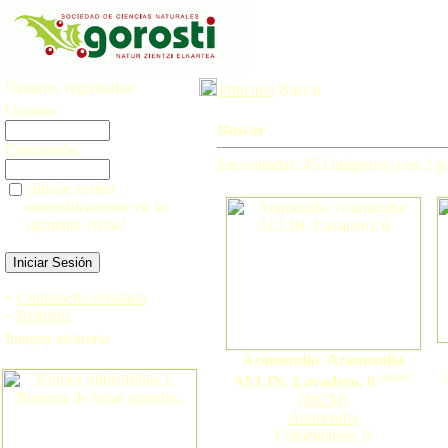
Usuarios registrados
Principal
Buscar
Usuario:
Buscar
Contraseña:
Encontradas: 453 imágene(s) on 2 pá
¿Iniciar sesión
automáticamente en la
siguiente visita?
»
Contraseña olvidada
»
Registro
Imagen aleatoria
Aramendía /Aramendia
nuevo
ALLIN. Lavadero. 6
(
MCM
)
Aramendia
Comentarios: 0