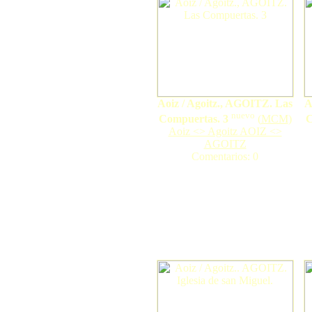
Aoiz / Agoitz., AGOITZ. Las
A
nuevo
Compuertas. 3
(
MCM
)
C
Aoiz <> Agoitz AOIZ <>
AGOITZ
Comentarios: 0