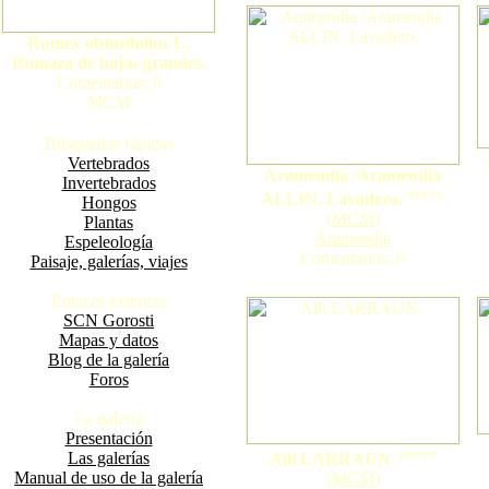
Rumex obtusifolius L.
Romaza de hojas grandes.
Comentarios: 0
MCM
Búsquedas rápidas
Vertebrados
Aramendía /Aramendia
Invertebrados
nuevo
ALLIN. Lavadero.
Hongos
(
MCM
)
Plantas
Aramendia
Espeleología
Comentarios: 0
Paisaje, galerías, viajes
Enlaces externos
SCN Gorosti
Mapas y datos
Blog de la galería
Foros
La galería
Presentación
nuevo
Las galerías
Alli LARRAUN.
Manual de uso de la galería
(
MCM
)