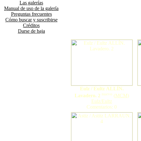
Las galerías
Manual de uso de la galería
Preguntas frecuentes
Cómo buscar y suscribirse
Créditos
Darse de baja
Eulz / Eultz ALLÍN.
nuevo
Lavadero. 2
(
MCM
)
Eulz/Eultz
Comentarios: 0