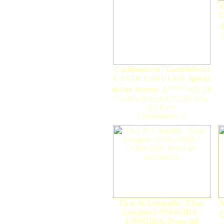
C
C
d
Castillonuevo / Gazteluberri
CASTILLONUEVO. Iglesia
nuevo
deSan Martín. 2
(
MCM
)
Castillo-Nuevo CASTILLO-
NUEVO
Comentarios: 0
Ekai de Lónguida / Ekai-
A
Longida LÓNGUIDA /
C
LONGIDA. Presa del