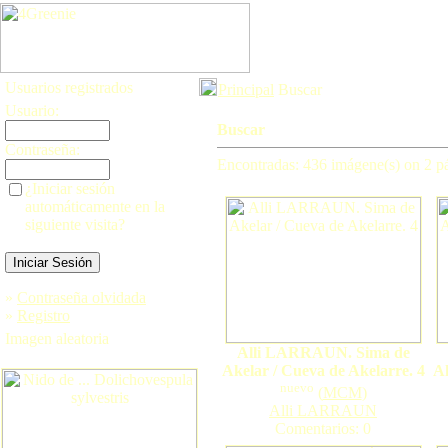
Usuarios registrados
Principal
Buscar
Usuario:
Buscar
Contraseña:
Encontradas: 436 imágene(s) on 2 pá
¿Iniciar sesión
automáticamente en la
siguiente visita?
»
Contraseña olvidada
»
Registro
Imagen aleatoria
Alli LARRAUN. Sima de
Akelar / Cueva de Akelarre. 4
Ak
nuevo
(
MCM
)
Alli LARRAUN
Comentarios: 0