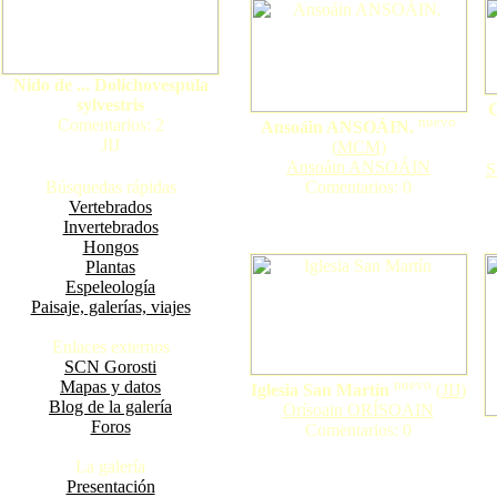
Nido de ... Dolichovespula
sylvestris
C
nuevo
Comentarios: 2
Ansoáin ANSOÁIN.
JIJ
(
MCM
)
Ansoáin ANSOÁIN
S
Búsquedas rápidas
Comentarios: 0
Vertebrados
Invertebrados
Hongos
Plantas
Espeleología
Paisaje, galerías, viajes
Enlaces externos
SCN Gorosti
nuevo
Mapas y datos
Iglesia San Martín
(
JIJ
)
Blog de la galería
Orísoain ORÍSOAIN
Foros
Comentarios: 0
La galería
Presentación