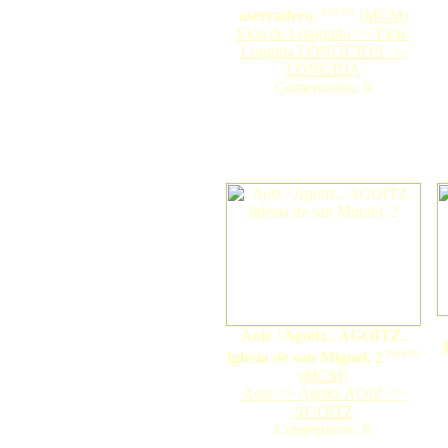
nuevo
aserradero.
(
MCM
)
Ekai de Lónguida <> Ekai-
Longida LÓNGUIDA <>
LONGIDA
Comentarios: 0
Aoiz / Agoitz.. AGOITZ.
nuevo
Iglesia de san Miguel. 2
(
MCM
)
Aoiz <> Agoitz AOIZ <>
AGOITZ
Comentarios: 0