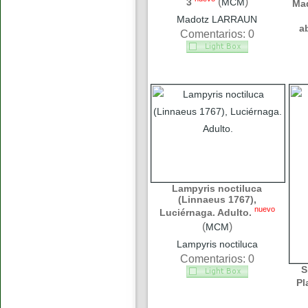
(
)
3
MCM
Ma
Madotz LARRAUN
a
Comentarios: 0
Lampyris noctiluca
(Linnaeus 1767),
nuevo
Luciérnaga. Adulto.
(
)
MCM
Lampyris noctiluca
Comentarios: 0
S
Pl