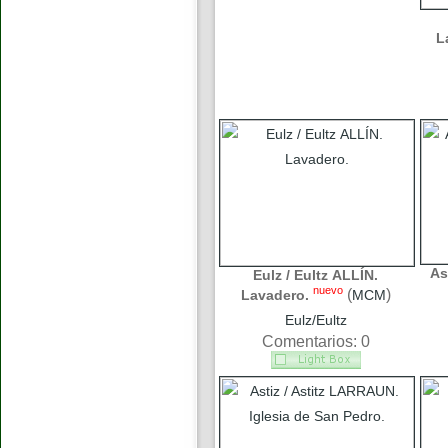
L
As
Eulz / Eultz ALLÍN.
nuevo
(
)
Lavadero.
MCM
Eulz/Eultz
Comentarios: 0