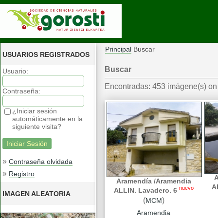
Principal
Buscar
USUARIOS REGISTRADOS
Buscar
Usuario:
Encontradas: 453 imágene(s) on 
Contraseña:
¿Iniciar sesión
automáticamente en la
siguiente visita?
»
Contraseña olvidada
»
Registro
A
Aramendía /Aramendia
A
nuevo
ALLIN. Lavadero. 6
IMAGEN ALEATORIA
(
)
MCM
Aramendia