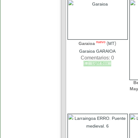
nuevo
(
)
Garaioa
MT
Garaioa GARAIOA
Comentarios: 0
B
May