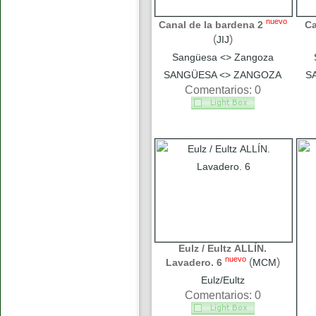
nuevo
Canal de la bardena 2
Ca
(
)
JIJ
Sangüesa <> Zangoza
SANGÜESA <> ZANGOZA
S
Comentarios: 0
Eulz / Eultz ALLÍN.
nuevo
(
)
Lavadero. 6
MCM
Eulz/Eultz
Comentarios: 0