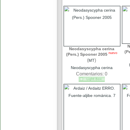
N
Neodasyscypha cerina
(P
nuevo
(Pers.) Spooner 2005
(
)
MT
Neodasyscypha cerina
Comentarios: 0