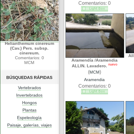
Comentarios: 0
Helianthemum cinereum
(Cav.) Pers. subsp.
cinereum.
Al
Comentarios: 0
Aramendía /Aramendia
MCM
nuevo
ALLIN. Lavadero.
(
)
MCM
BÚSQUEDAS RÁPIDAS
Aramendia
Comentarios: 0
Vertebrados
Invertebrados
Hongos
Plantas
Espeleología
Paisaje, galerías, viajes