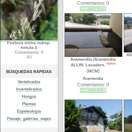
Comentarios: 0
Festuca ovina subsp.
hirtula 2
Comentarios: 0
Al
JIJ
Aramendía /Aramendia
nuevo
ALLIN. Lavadero.
(
)
MCM
BÚSQUEDAS RÁPIDAS
Aramendia
Vertebrados
Comentarios: 0
Invertebrados
Hongos
Plantas
Espeleología
Paisaje, galerías, viajes