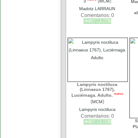
(
)
3
MCM
Ma
Madotz LARRAUN
a
Comentarios: 0
Lampyris noctiluca
(Linnaeus 1767),
nuevo
Luciérnaga. Adulto.
(
)
MCM
Lampyris noctiluca
Comentarios: 0
S
Pl