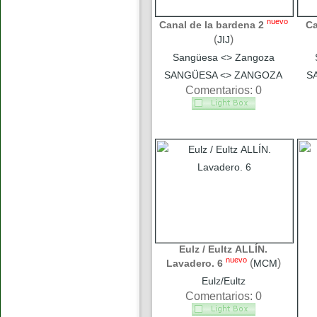
nuevo
Canal de la bardena 2
Ca
(
)
JIJ
Sangüesa <> Zangoza
SANGÜESA <> ZANGOZA
S
Comentarios: 0
Eulz / Eultz ALLÍN.
nuevo
(
)
Lavadero. 6
MCM
Eulz/Eultz
Comentarios: 0