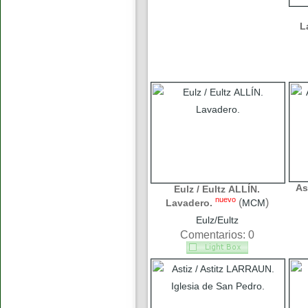
L
As
Eulz / Eultz ALLÍN.
nuevo
(
)
Lavadero.
MCM
Eulz/Eultz
Comentarios: 0