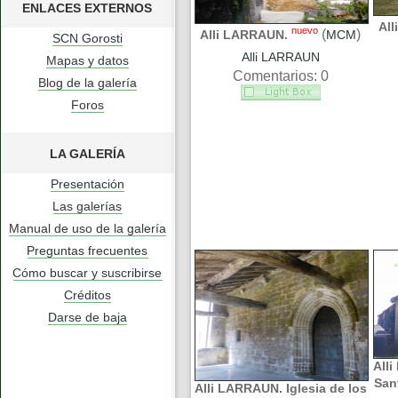
ENLACES EXTERNOS
Al
nuevo
(
)
Alli LARRAUN.
MCM
SCN Gorosti
Alli LARRAUN
Mapas y datos
Comentarios: 0
Blog de la galería
Foros
LA GALERÍA
Presentación
Las galerías
Manual de uso de la galería
Preguntas frecuentes
Cómo buscar y suscribirse
Créditos
Darse de baja
Alli
San
Alli LARRAUN. Iglesia de los