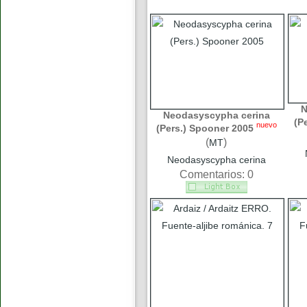
N
Neodasyscypha cerina
(P
nuevo
(Pers.) Spooner 2005
(
)
MT
Neodasyscypha cerina
Comentarios: 0