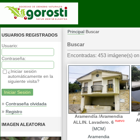
Principal
Buscar
USUARIOS REGISTRADOS
Buscar
Usuario:
Encontradas: 453 imágene(s) on 
Contraseña:
¿Iniciar sesión
automáticamente en la
siguiente visita?
»
Contraseña olvidada
»
Registro
A
Aramendía /Aramendia
A
nuevo
ALLIN. Lavadero. 6
IMAGEN ALEATORIA
(
)
MCM
Aramendia