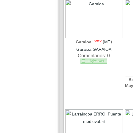
nuevo
(
)
Garaioa
MT
Garaioa GARAIOA
Comentarios: 0
B
May