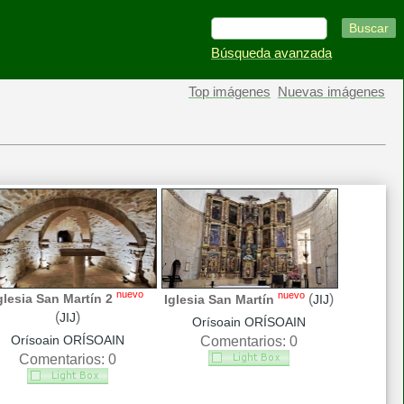
Búsqueda avanzada
Top imágenes
Nuevas imágenes
nuevo
nuevo
(
)
glesia San Martín 2
Iglesia San Martín
JIJ
(
)
JIJ
Orísoain ORÍSOAIN
Orísoain ORÍSOAIN
Comentarios: 0
Comentarios: 0