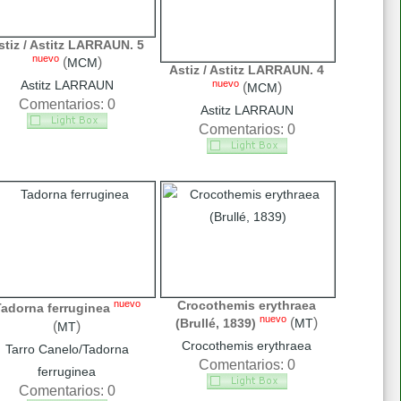
stiz / Astitz LARRAUN. 5
nuevo
(
)
MCM
Astiz / Astitz LARRAUN. 4
nuevo
Astitz LARRAUN
(
)
MCM
Comentarios: 0
Astitz LARRAUN
Comentarios: 0
nuevo
Crocothemis erythraea
adorna ferruginea
nuevo
(
)
(Brullé, 1839)
MT
(
)
MT
Crocothemis erythraea
Tarro Canelo/Tadorna
Comentarios: 0
ferruginea
Comentarios: 0