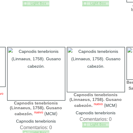
Ber
Sa
vo
Capnodis tenebrionis
(Linnaeus, 1758). Gusano
Capnodis tenebrionis
nuevo
(
)
cabezón.
MCM
(Linnaeus, 1758). Gusano
nuevo
Capnodis tenebrionis
(
)
cabezón.
MCM
Comentarios: 0
Capnodis tenebrionis
Comentarios: 0