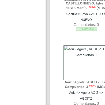
CASTILLONUEVO. Iglesi
nuevo
(
deSan Martín.
MC
Castillo-Nuevo CASTILLO
NUEVO
Comentarios: 0
Aoiz / Agoitz., AGOITZ. L
nuevo
(
Compuertas. 3
MC
Aoiz <> Agoitz AOIZ <>
AGOITZ
Comentarios: 0