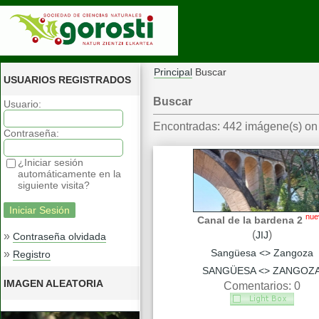
Principal
Buscar
USUARIOS REGISTRADOS
Buscar
Usuario:
Encontradas: 442 imágene(s) on 
Contraseña:
¿Iniciar sesión
automáticamente en la
siguiente visita?
nue
Canal de la bardena 2
(
)
JIJ
»
Contraseña olvidada
Sangüesa <> Zangoza
»
Registro
SANGÜESA <> ZANGOZ
IMAGEN ALEATORIA
Comentarios: 0