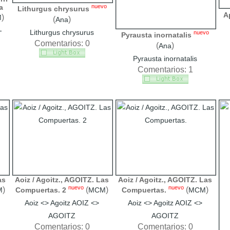
a
nuevo
Lithurgus chrysurus
A
)
M
(
)
Ana
-
Lithurgus chrysurus
nuevo
Pyrausta inornatalis
Comentarios: 0
(
)
Ana
Pyrausta inornatalis
Comentarios: 1
as
Aoiz / Agoitz., AGOITZ. Las
Aoiz / Agoitz., AGOITZ. Las
nuevo
nuevo
)
(
)
(
)
M
Compuertas. 2
MCM
Compuertas.
MCM
Aoiz <> Agoitz AOIZ <>
Aoiz <> Agoitz AOIZ <>
AGOITZ
AGOITZ
Comentarios: 0
Comentarios: 0