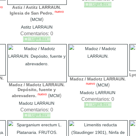
Astiz / Astitz LARRAUN.
vo
nuevo
Iglesia de San Pedro.
(
)
MCM
Astitz LARRAUN
Comentarios: 0
Ly
N.
Madoz / Madotz LARRAUN.
nuevo
Madoz / Madotz LARRAUN.
(
)
MCM
Depósito, fuente y
Madotz LARRAUN
nuevo
(
)
abrevadero.
MCM
Comentarios: 0
Madotz LARRAUN
Comentarios: 0