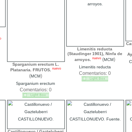
o
Cas
Limenitis reducta
(Staudinger 1901), Ninfa de
Ay
nuevo
(
)
arroyos.
MCM
C
Sparganium erectum L.
Limenitis reducta
nuevo
Platanaria. FRUTOS.
Comentarios: 0
(
)
MCM
Sparganium erectum
Comentarios: 0
Castillonuevo / Gazteluberri