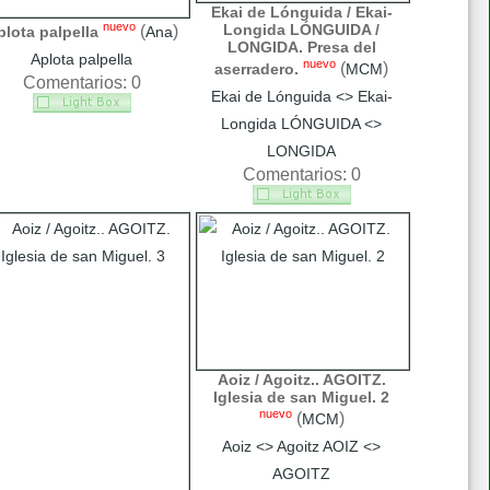
Ekai de Lónguida / Ekai-
nuevo
Longida LÓNGUIDA /
(
)
plota palpella
Ana
LONGIDA. Presa del
Aplota palpella
nuevo
(
)
aserradero.
MCM
Comentarios: 0
Ekai de Lónguida <> Ekai-
Longida LÓNGUIDA <>
LONGIDA
Comentarios: 0
Aoiz / Agoitz.. AGOITZ.
Iglesia de san Miguel. 2
nuevo
(
)
MCM
Aoiz <> Agoitz AOIZ <>
AGOITZ