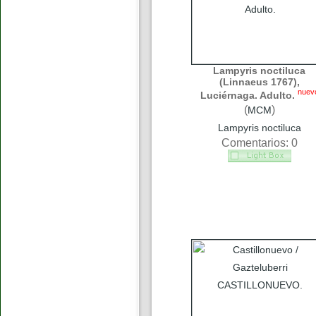
Lampyris noctiluca
(Linnaeus 1767),
nuev
Luciérnaga. Adulto.
(
)
MCM
Lampyris noctiluca
Comentarios: 0