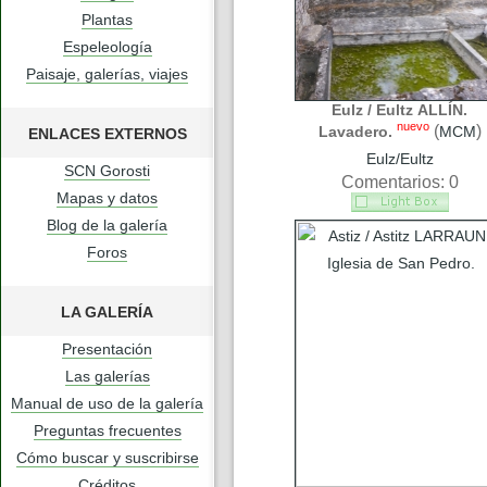
Plantas
Espeleología
Paisaje, galerías, viajes
Eulz / Eultz ALLÍN.
nuevo
(
)
Lavadero.
MCM
ENLACES EXTERNOS
Eulz/Eultz
SCN Gorosti
Comentarios: 0
Mapas y datos
Blog de la galería
Foros
LA GALERÍA
Presentación
Las galerías
Manual de uso de la galería
Preguntas frecuentes
Cómo buscar y suscribirse
Créditos