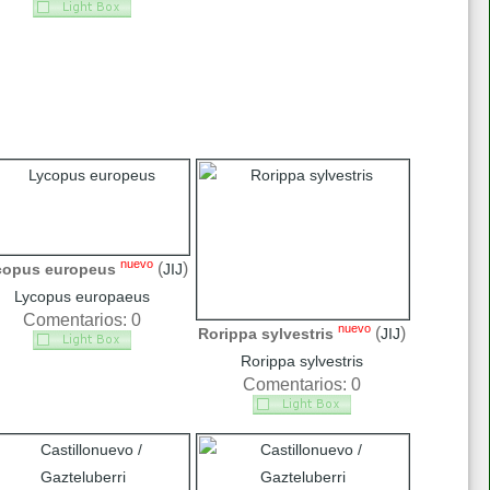
nuevo
(
)
copus europeus
JIJ
Lycopus europaeus
Comentarios: 0
nuevo
(
)
Rorippa sylvestris
JIJ
Rorippa sylvestris
Comentarios: 0