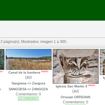
2 página(s). Mostrados: imagen 1 a 300.
vo
nuevo
Canal de la bardena
(
)
JIJ
I
Sangüesa <> Zangoza
nuevo
Iglesia San Martín 3
A
SANGÜESA <> ZANGOZA
(
)
JIJ
Comentarios: 0
Orísoain ORÍSOAIN
Comentarios: 0