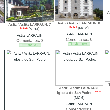
A
Astiz / Astitz LARRAUN. 6
Astiz / Astitz LARRAUN. 7
nuevo
(
)
MCM
nuevo
(
)
MCM
Astitz LARRAUN
Astitz LARRAUN
Comentarios: 0
Comentarios: 0
T
Astiz / Astitz LARRAUN.
nuevo
Iglesia de San Pedro.
(
)
MCM
Astitz LARRAUN
Comentarios: 0