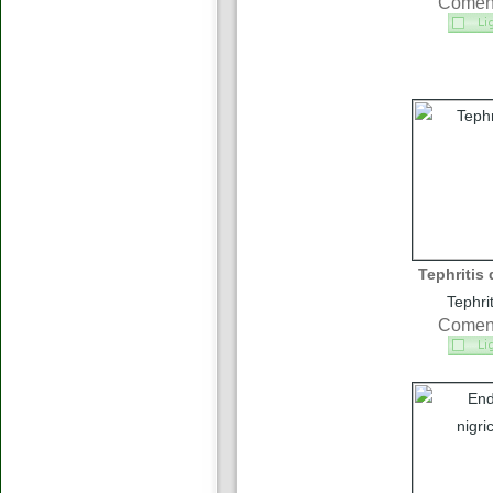
Coment
Tephritis 
Tephrit
Coment