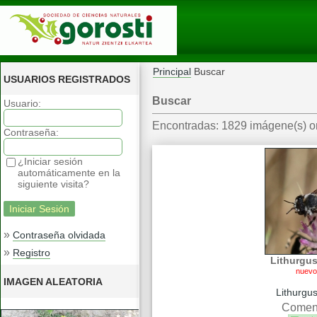
Principal
Buscar
USUARIOS REGISTRADOS
Buscar
Usuario:
Encontradas: 1829 imágene(s) on
Contraseña:
¿Iniciar sesión
automáticamente en la
siguiente visita?
»
Contraseña olvidada
»
Registro
Lithurgu
nuevo
IMAGEN ALEATORIA
Lithurgu
Coment