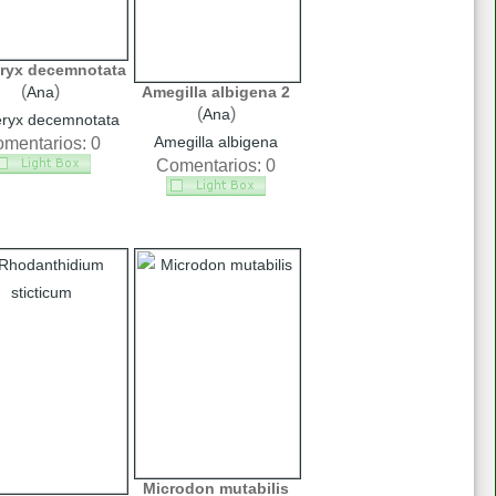
ryx decemnotata
(
)
Ana
Amegilla albigena 2
(
)
Ana
eryx decemnotata
Amegilla albigena
mentarios: 0
Comentarios: 0
Microdon mutabilis