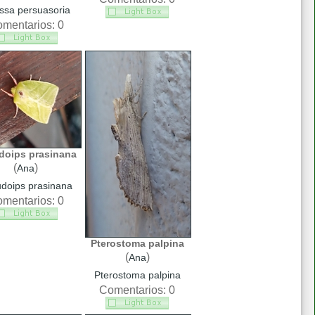
ssa persuasoria
mentarios: 0
doips prasinana
(
)
Ana
doips prasinana
mentarios: 0
Pterostoma palpina
(
)
Ana
Pterostoma palpina
Comentarios: 0