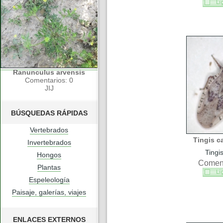
Ranunculus arvensis
Comentarios: 0
JIJ
BÚSQUEDAS RÁPIDAS
Vertebrados
Tingis c
Invertebrados
Tingi
Hongos
Coment
Plantas
Espeleología
Paisaje, galerías, viajes
ENLACES EXTERNOS