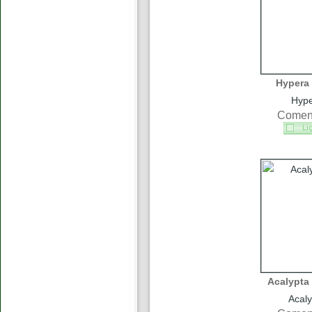
Hypera 
Hype
Coment
Acalypta 
Acaly