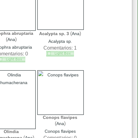
phra abruptaria
(
)
Acalypta sp. 3
Ana
(
)
Ana
Acalypta sp.
phra abruptaria
Comentarios: 1
mentarios: 0
Conops flavipes
(
)
Ana
Conops flavipes
Olindia
(
)
macherana
Ana
Comentarios: 0