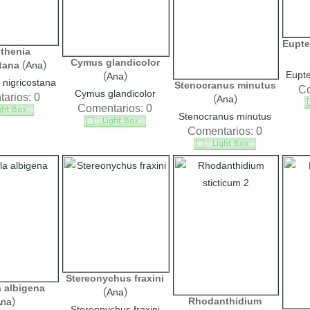
Eupte
thenia
Cymus glandicolor
(
)
tana
Ana
Eupt
(
)
Ana
 nigricostana
Stenocranus minutus
Co
Cymus glandicolor
arios: 0
(
)
Ana
Comentarios: 0
Stenocranus minutus
Comentarios: 0
Stereonychus fraxini
a albigena
(
)
Ana
)
Rhodanthidium
na
Stereonychus fraxini