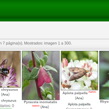
 7 página(s). Mostrados: imagen 1 a 300.
s chrysurus
nuevo
Aplota palpella
(
)
Ana
(
)
Ana
s chrysurus
Rhyss
Pyrausta inornatalis
Aplota palpella
arios: 0
nuevo
(
)
Ana