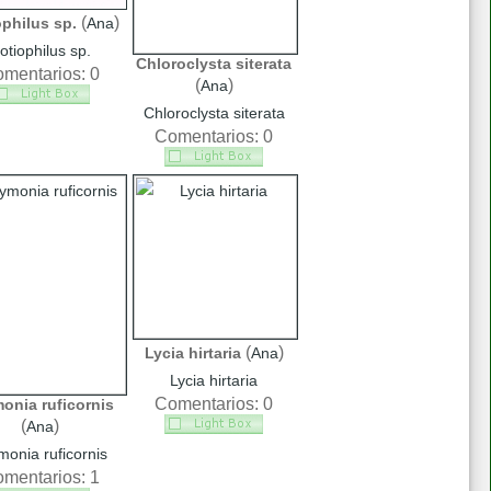
(
)
philus sp.
Ana
otiophilus sp.
Chloroclysta siterata
mentarios: 0
(
)
Ana
Chloroclysta siterata
Comentarios: 0
(
)
Lycia hirtaria
Ana
Lycia hirtaria
Comentarios: 0
onia ruficornis
(
)
Ana
monia ruficornis
mentarios: 1