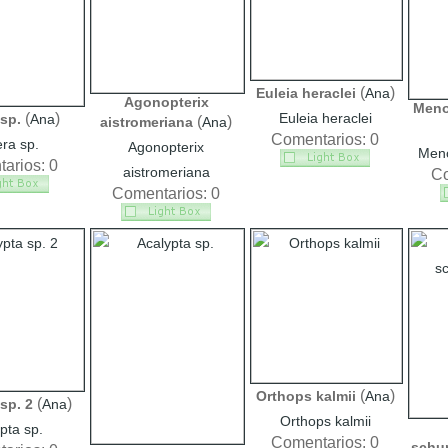
(
)
Euleia heraclei
Ana
Agonopterix
Meno
(
)
Euleia heraclei
sp.
Ana
(
)
aistromeriana
Ana
Comentarios: 0
ra sp.
Agonopterix
Meno
arios: 0
aistromeriana
Co
Comentarios: 0
(
)
Orthops kalmii
Ana
(
)
sp. 2
Ana
Orthops kalmii
pta sp.
Comentarios: 0
schu