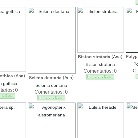
(
)
Polyp
Biston strataria
Ana
Po
Biston strataria
Co
Comentarios: 0
(
)
othica
Ana
(
)
Selena dentaria
Ana
a gothica
Selenia dentaria
arios: 0
Comentarios: 0