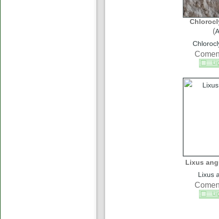
Chlorocl
(
A
Chlorocl
Coment
Lixus ang
Lixus 
Coment