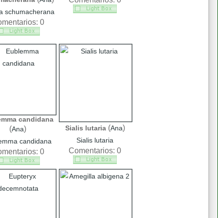
ia schumacherana
mentarios: 0
emma candidana
(
)
Sialis lutaria
Ana
(
)
Ana
Sialis lutaria
emma candidana
Comentarios: 0
mentarios: 0