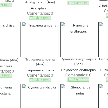
arios: 0
(
)
Acalypta sp.
Ana
Olind
Acalypta sp.
Co
Comentarios: 0
Rynocoris erythropus
Eubl
Trupanea amoena
(
)
divisa
Ana
(
)
(
)
Ana
Ana
is divisa
Rhynocoris erythropus
Eubl
Trupanea amoena
arios: 0
Comentarios: 0
Co
Comentarios: 0