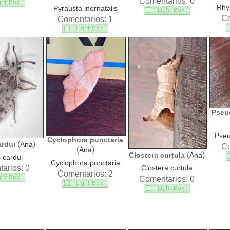
Comentarios: 0
Rhy
Pyrausta inornatalis
Co
Comentarios: 1
Pseu
Pseu
Cyclophora punctaria
(
)
ardui
Ana
Co
(
)
Ana
(
)
Clostera curtula
Ana
s cardui
Cyclophora punctaria
arios: 0
Clostera curtula
Comentarios: 2
Comentarios: 0