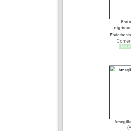
Endo
nigricos
Endothenia
Coment
Amegill
(
A