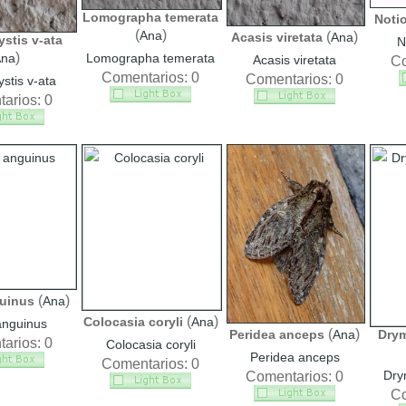
Lomographa temerata
Notio
(
)
Ana
(
)
Acasis viretata
Ana
ystis v-ata
N
)
na
Lomographa temerata
Acasis viretata
Co
Comentarios: 0
Comentarios: 0
ystis v-ata
arios: 0
(
)
uinus
Ana
(
)
Colocasia coryli
Ana
anguinus
(
)
Peridea anceps
Ana
Drym
arios: 0
Colocasia coryli
Peridea anceps
Comentarios: 0
Dry
Comentarios: 0
Co