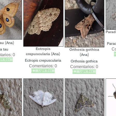
Parad
(
)
tau
Ana
Parad
Ectropis
Co
ia tau
Orthosia gothica
(
)
crepuscularia
Ana
(
)
arios: 0
Ana
Ectropis crepuscularia
Orthosia gothica
Comentarios: 0
Comentarios: 0