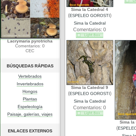
Sima la Catedral 4
(
)
ESPELEO GOROSTI
Sima la Catedral
Comentarios: 0
Lacrymaria pyrotricha
Comentarios: 0
CEC
BÚSQUEDAS RÁPIDAS
Vertebrados
Invertebrados
Sima la Catedral 9
Hongos
(
)
ESPELEO GOROSTI
Plantas
Sima la Catedral
Espeleología
Comentarios: 0
Paisaje, galerías, viajes
Sima la 
(
ESPELE
ENLACES EXTERNOS
Sima la