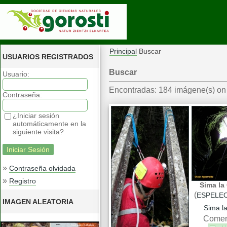
Principal
Buscar
USUARIOS REGISTRADOS
Buscar
Usuario:
Encontradas: 184 imágene(s) on 
Contraseña:
¿Iniciar sesión
automáticamente en la
siguiente visita?
»
Contraseña olvidada
»
Registro
Sima la 
(
ESPELE
IMAGEN ALEATORIA
Sima la
Coment