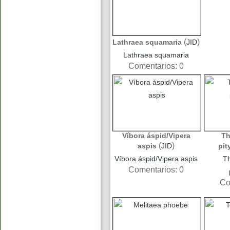
(
)
Lathraea squamaria
JID
Lathraea squamaria
Comentarios: 0
Víbora áspid/Vipera
T
(
)
aspis
JID
pi
Víbora áspid/Vipera aspis
T
Comentarios: 0
Co