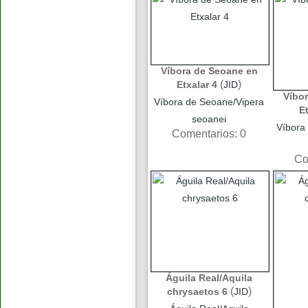
Víbora de Seoane en
(
)
Etxalar 4
JID
Víbo
Víbora de Seoane/Vipera
E
seoanei
Víbora
Comentarios: 0
Co
Águila Real/Aquila
(
)
chrysaetos 6
JID