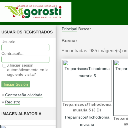
Principal
Buscar
USUARIOS REGISTRADOS
Buscar
Usuario:
Encontradas: 985 imágene(s) on 
Contraseña:
¿Iniciar sesión
automáticamente en la
siguiente visita?
»
Contraseña olvidada
»
Registro
Treparriscos/Tichodroma
(
)
muraria 5
JID
IMAGEN ALEATORIA
Treparriscos/Tichodroma
Trepar
mu
muraria