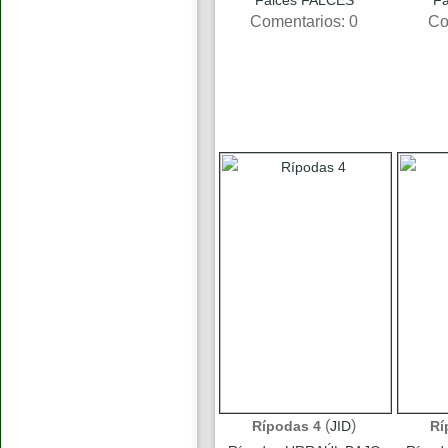
Falces FALCES
F
Comentarios: 0
Co
(
)
Rípodas 4
JID
Rí