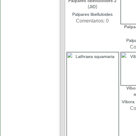
Palpares libelluloides 2
(
)
JID
Palpares libelluloides
Comentarios: 0
Palpa
Palpa
Co
Víbo
a
Víbora 
Co