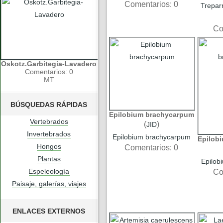
Comentarios: 0
Trepar
Co
Oskotz.Garbitegia-Lavadero
Comentarios: 0
MT
BÚSQUEDAS RÁPIDAS
Epilobium brachycarpum
Vertebrados
(
)
JID
Invertebrados
Epilobium brachycarpum
Epilob
Hongos
Comentarios: 0
Plantas
Epilob
Espeleología
Co
Paisaje, galerías, viajes
ENLACES EXTERNOS