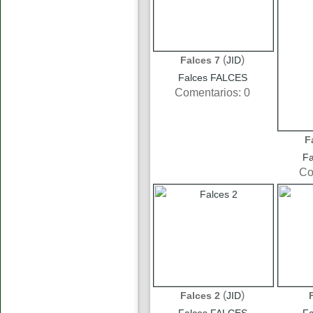
(
)
Falces 7
JID
Falces FALCES
Comentarios: 0
F
F
Co
(
)
Falces 2
JID