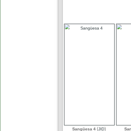
(
)
Sangüesa 4
JID
Sa