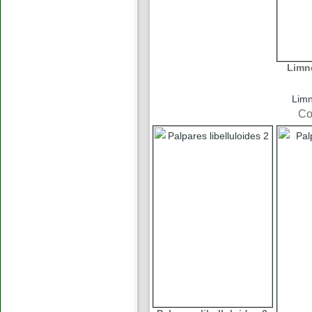
Limn
Limn
Co