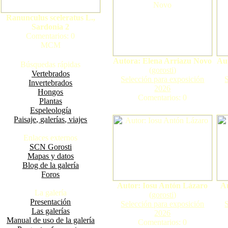
Ranunculus sceleratus L.,
Sardonia 2
Comentarios: 0
MCM
Autora: Elena Arriazu Novo
Au
Búsquedas rápidas
(
gorosti
)
Vertebrados
Selección para exposición
Invertebrados
2026
Hongos
Comentarios: 0
Plantas
Espeleología
Paisaje, galerías, viajes
Enlaces externos
SCN Gorosti
Mapas y datos
Blog de la galería
Foros
Autor: Iosu Antón Lázaro
A
La galería
(
gorosti
)
Presentación
Selección para exposición
Las galerías
2026
Manual de uso de la galería
Comentarios: 0