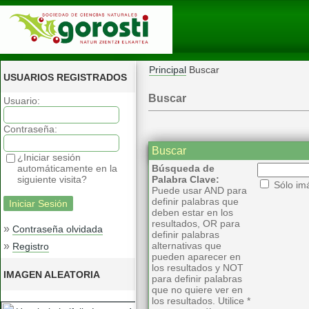
Principal
Buscar
USUARIOS REGISTRADOS
Buscar
Usuario:
Contraseña:
Buscar
¿Iniciar sesión
automáticamente en la
Búsqueda de
siguiente visita?
Palabra Clave:
Sólo im
Puede usar AND para
definir palabras que
deben estar en los
resultados, OR para
»
Contraseña olvidada
definir palabras
»
alternativas que
Registro
pueden aparecer en
los resultados y NOT
IMAGEN ALEATORIA
para definir palabras
que no quiere ver en
los resultados. Utilice *