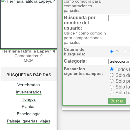
como comodín para
comparaciones
parciales.
Búsqueda por
nombre del
usuario:
Utilice * como comodín
para comparaciones
parciales.
Criterio de
Herniaria latifolia Lapeyr. 4
O
búsqueda:
Comentarios: 0
MCM
Categoría:
Buscar los
Todos 
siguientes campos:
BÚSQUEDAS RÁPIDAS
Sólo d
Sólo p
Vertebrados
Sólo lo
Invertebrados
Sólo há
Hongos
Plantas
Espeleología
Paisaje, galerías, viajes