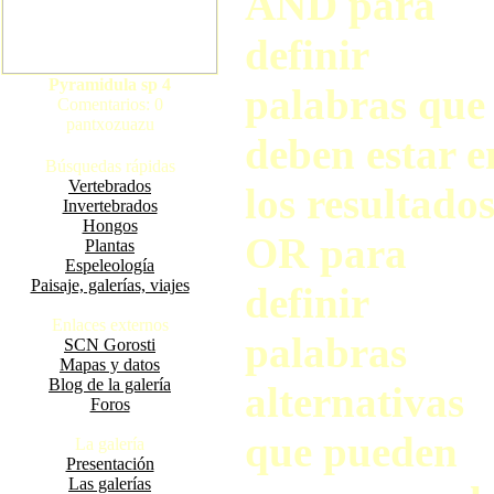
AND para
definir
Pyramidula sp 4
palabras que
Comentarios: 0
pantxozuazu
deben estar e
Búsquedas rápidas
Vertebrados
los resultados
Invertebrados
Hongos
OR para
Plantas
Espeleología
Paisaje, galerías, viajes
definir
Enlaces externos
palabras
SCN Gorosti
Mapas y datos
Blog de la galería
alternativas
Foros
que pueden
La galería
Presentación
Las galerías