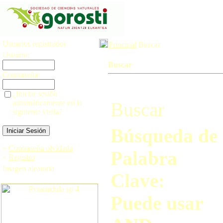
Usuarios registrados
Principal
Buscar
Usuario:
Buscar
Contraseña:
¿Iniciar sesión
automáticamente en la
Buscar
siguiente visita?
Búsqueda de
»
Contraseña olvidada
Palabra
»
Registro
Imagen aleatoria
Clave:
Puede usar