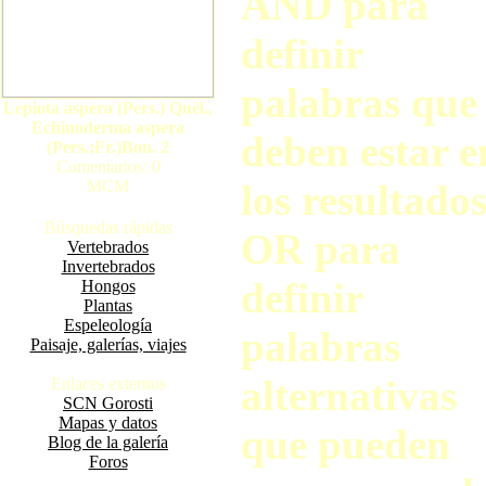
AND para
definir
palabras que
Lepiota aspera (Pers.) Quél.,
Echinoderma aspera
deben estar e
(Pers.;Fr.)Bon. 2
Comentarios: 0
MCM
los resultados
Búsquedas rápidas
OR para
Vertebrados
Invertebrados
definir
Hongos
Plantas
Espeleología
palabras
Paisaje, galerías, viajes
alternativas
Enlaces externos
SCN Gorosti
Mapas y datos
que pueden
Blog de la galería
Foros