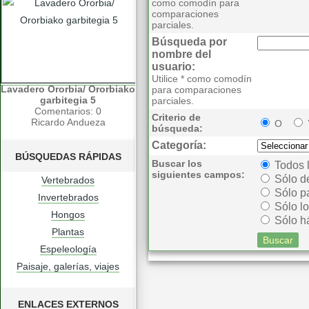
como comodín para
comparaciones
parciales.
Búsqueda por
nombre del
usuario:
Utilice * como comodín
Lavadero Ororbia/ Ororbiako
para comparaciones
garbitegia 5
parciales.
Comentarios: 0
Criterio de
Ricardo Andueza
O
búsqueda:
Categoría:
BÚSQUEDAS RÁPIDAS
Buscar los
Todos 
siguientes campos:
Sólo d
Vertebrados
Sólo p
Invertebrados
Sólo lo
Hongos
Sólo há
Plantas
Espeleología
Paisaje, galerías, viajes
ENLACES EXTERNOS