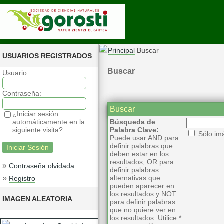
Principal
Buscar
USUARIOS REGISTRADOS
Buscar
Usuario:
Contraseña:
Buscar
¿Iniciar sesión
automáticamente en la
Búsqueda de
siguiente visita?
Palabra Clave:
Sólo im
Puede usar AND para
definir palabras que
deben estar en los
resultados, OR para
»
Contraseña olvidada
definir palabras
»
alternativas que
Registro
pueden aparecer en
los resultados y NOT
IMAGEN ALEATORIA
para definir palabras
que no quiere ver en
los resultados. Utilice *