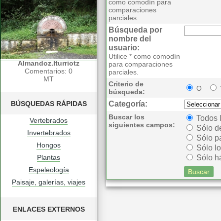
como comodín para
comparaciones
parciales.
Búsqueda por
nombre del
usuario:
Utilice * como comodín
Almandoz.Iturriotz
para comparaciones
Comentarios: 0
parciales.
MT
Criterio de
O
búsqueda:
BÚSQUEDAS RÁPIDAS
Categoría:
Buscar los
Todos 
Vertebrados
siguientes campos:
Sólo d
Invertebrados
Sólo p
Hongos
Sólo lo
Plantas
Sólo há
Espeleología
Paisaje, galerías, viajes
ENLACES EXTERNOS