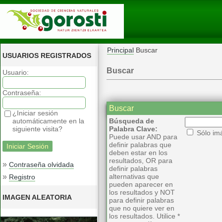
Principal
Buscar
USUARIOS REGISTRADOS
Buscar
Usuario:
Contraseña:
Buscar
¿Iniciar sesión
automáticamente en la
Búsqueda de
siguiente visita?
Palabra Clave:
Sólo im
Puede usar AND para
definir palabras que
deben estar en los
resultados, OR para
»
Contraseña olvidada
definir palabras
»
alternativas que
Registro
pueden aparecer en
los resultados y NOT
IMAGEN ALEATORIA
para definir palabras
que no quiere ver en
los resultados. Utilice *