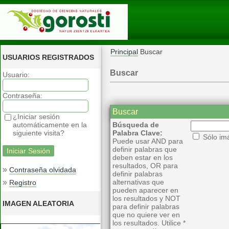
Principal
Buscar
USUARIOS REGISTRADOS
Buscar
Usuario:
Contraseña:
Buscar
¿Iniciar sesión
automáticamente en la
Búsqueda de
siguiente visita?
Palabra Clave:
Sólo im
Puede usar AND para
definir palabras que
deben estar en los
resultados, OR para
»
Contraseña olvidada
definir palabras
»
alternativas que
Registro
pueden aparecer en
los resultados y NOT
IMAGEN ALEATORIA
para definir palabras
que no quiere ver en
los resultados. Utilice *