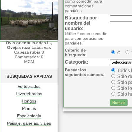
como comodín para
comparaciones
parciales.
Búsqueda por
nombre del
usuario:
Utilice * como comodín
para comparaciones
Ovis orientalis aries L.,
parciales.
Ovejas raza Latxa var.
Criterio de
Cabeza rubia 3
O
búsqueda:
Comentarios: 0
MCM
Categoría:
Buscar los
Todos 
siguientes campos:
BÚSQUEDAS RÁPIDAS
Sólo d
Sólo p
Vertebrados
Sólo lo
Invertebrados
Sólo há
Hongos
Plantas
Espeleología
Paisaje, galerías, viajes