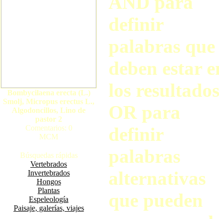
AND para
definir
palabras que
deben estar e
los resultados
Bombycilaena erecta (L.)
Smolj, Micropus erectus L.,
OR para
Algodoncillos, Lino de
pastor 2
Comentarios: 0
definir
MCM
palabras
Búsquedas rápidas
Vertebrados
alternativas
Invertebrados
Hongos
Plantas
que pueden
Espeleología
Paisaje, galerías, viajes