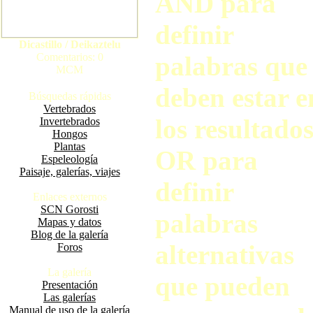
AND para
definir
Dicastillo / Deikaztelu
Comentarios: 0
palabras que
MCM
deben estar e
Búsquedas rápidas
Vertebrados
los resultados
Invertebrados
Hongos
Plantas
OR para
Espeleología
Paisaje, galerías, viajes
definir
Enlaces externos
SCN Gorosti
palabras
Mapas y datos
Blog de la galería
alternativas
Foros
La galería
que pueden
Presentación
Las galerías
Manual de uso de la galería