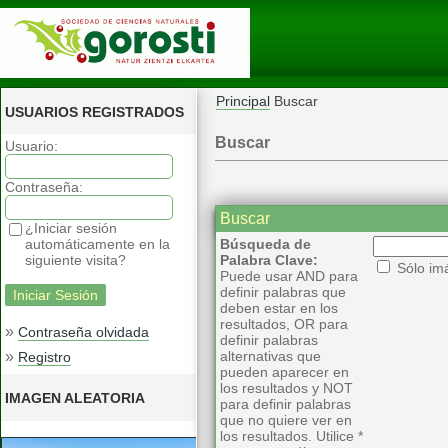
Principal
Buscar
USUARIOS REGISTRADOS
Buscar
Usuario:
Contraseña:
Buscar
¿Iniciar sesión
automáticamente en la
Búsqueda de
siguiente visita?
Palabra Clave:
Sólo im
Puede usar AND para
definir palabras que
deben estar en los
resultados, OR para
»
Contraseña olvidada
definir palabras
»
alternativas que
Registro
pueden aparecer en
los resultados y NOT
IMAGEN ALEATORIA
para definir palabras
que no quiere ver en
los resultados. Utilice *