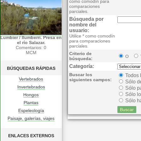
como comodín para
comparaciones
parciales.
Búsqueda por
nombre del
usuario:
Utilice * como comodín
Lumbier / Ilumberri. Presa en
para comparaciones
el río Salazar.
parciales.
Comentarios: 0
MCM
Criterio de
O
búsqueda:
Categoría:
BÚSQUEDAS RÁPIDAS
Buscar los
Todos 
Vertebrados
siguientes campos:
Sólo d
Invertebrados
Sólo p
Sólo lo
Hongos
Sólo há
Plantas
Espeleología
Paisaje, galerías, viajes
ENLACES EXTERNOS