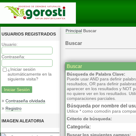
Principal
Buscar
USUARIOS REGISTRADOS
Buscar
Usuario:
Contraseña:
Buscar
¿Iniciar sesión
automáticamente en la
Búsqueda de Palabra Clave:
siguiente visita?
Puede usar AND para definir palabr
resultados, OR para definir palabra
aparecer en los resultados y NOT pa
no quiere ver en los resultados. Ut
comparaciones parciales.
»
Contraseña olvidada
Búsqueda por nombre del usu
»
Registro
Utilice * como comodín para compar
Criterio de búsqueda:
IMAGEN ALEATORIA
Categoría:
Buscar los siguientes campos: