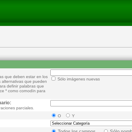
as que deben estar en los
Sólo imágenes nuevas
s alternativas que pueden
ra definir palabras que
ilice * como comodín para
ario:
aciones parciales.
O
Y
Todos los campos
Sólo nomb