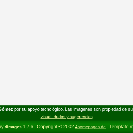
 Gómez
por su apoyo tecnológico. Las imagenes son propiedad de su
visual: dudas y sugerencias
by
1.7.6 Copyright © 2002
Template m
4images
4homepages.de