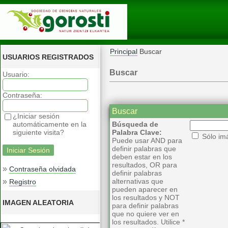
Principal
Buscar
USUARIOS REGISTRADOS
Buscar
Usuario:
Contraseña:
Buscar
¿Iniciar sesión
automáticamente en la
Búsqueda de
siguiente visita?
Palabra Clave:
Sólo im
Puede usar AND para
definir palabras que
deben estar en los
resultados, OR para
»
Contraseña olvidada
definir palabras
»
alternativas que
Registro
pueden aparecer en
los resultados y NOT
IMAGEN ALEATORIA
para definir palabras
que no quiere ver en
los resultados. Utilice *