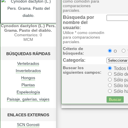
como comodín para
comparaciones
parciales.
Búsqueda por
nombre del
Cynodon dactylon (L.) Pers.
usuario:
Grama. Pasto del diablo.
Utilice * como comodín
Comentarios: 0
para comparaciones
MCM
parciales.
Criterio de
O
búsqueda:
BÚSQUEDAS RÁPIDAS
Categoría:
Vertebrados
Buscar los
Todos 
Invertebrados
siguientes campos:
Sólo d
Hongos
Sólo p
Plantas
Sólo lo
Sólo há
Espeleología
Paisaje, galerías, viajes
ENLACES EXTERNOS
SCN Gorosti