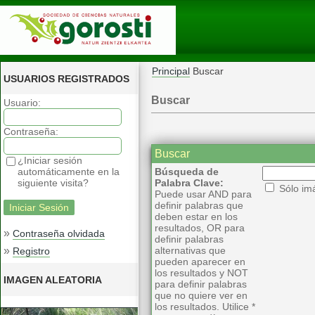
Principal
Buscar
USUARIOS REGISTRADOS
Buscar
Usuario:
Contraseña:
Buscar
¿Iniciar sesión
automáticamente en la
Búsqueda de
siguiente visita?
Palabra Clave:
Sólo im
Puede usar AND para
definir palabras que
deben estar en los
resultados, OR para
»
Contraseña olvidada
definir palabras
»
alternativas que
Registro
pueden aparecer en
los resultados y NOT
IMAGEN ALEATORIA
para definir palabras
que no quiere ver en
los resultados. Utilice *