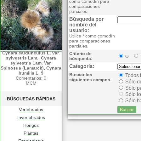
como comodín para
comparaciones
parciales.
Búsqueda por
nombre del
usuario:
Utilice * como comodín
para comparaciones
parciales.
Cynara cardunculus L. var.
Criterio de
O
sylvestris Lam., Cynara
búsqueda:
sylvestris Lam. Var.
Categoría:
Spinosus (Lamarck), Cynara
humilis L. 9
Buscar los
Todos 
Comentarios: 0
siguientes campos:
Sólo d
MCM
Sólo p
Sólo lo
BÚSQUEDAS RÁPIDAS
Sólo há
Vertebrados
Invertebrados
Hongos
Plantas