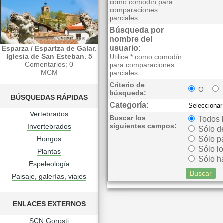
como comodín para
comparaciones
parciales.
Búsqueda por
nombre del
usuario:
Esparza / Espartza de Galar.
Iglesia de San Esteban. 5
Utilice * como comodín
Comentarios: 0
para comparaciones
MCM
parciales.
Criterio de
O
búsqueda:
BÚSQUEDAS RÁPIDAS
Categoría:
Vertebrados
Buscar los
Todos 
siguientes campos:
Invertebrados
Sólo d
Hongos
Sólo p
Sólo lo
Plantas
Sólo há
Espeleología
Paisaje, galerías, viajes
ENLACES EXTERNOS
SCN Gorosti