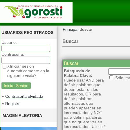
Principal
Buscar
USUARIOS REGISTRADOS
Buscar
Usuario:
Contraseña:
Buscar
¿Iniciar sesión
automáticamente en la
Búsqueda de
siguiente visita?
Palabra Clave:
Sólo im
Puede usar AND para
definir palabras que
deben estar en los
resultados, OR para
»
Contraseña olvidada
definir palabras
»
alternativas que
Registro
pueden aparecer en
los resultados y NOT
IMAGEN ALEATORIA
para definir palabras
que no quiere ver en
los resultados. Utilice *