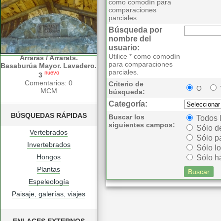
como comodín para
comparaciones
parciales.
Búsqueda por
nombre del
usuario:
Utilice * como comodín
Arrarás / Arrarats.
para comparaciones
Basaburúa Mayor. Lavadero.
parciales.
nuevo
3
Comentarios: 0
Criterio de
O
MCM
búsqueda:
Categoría:
BÚSQUEDAS RÁPIDAS
Buscar los
Todos 
siguientes campos:
Sólo d
Vertebrados
Sólo p
Invertebrados
Sólo lo
Hongos
Sólo há
Plantas
Espeleología
Paisaje, galerías, viajes