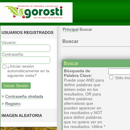
Principal
Buscar
USUARIOS REGISTRADOS
Buscar
Usuario:
Contraseña:
Buscar
¿Iniciar sesión
automáticamente en la
Búsqueda de
siguiente visita?
Palabra Clave:
Sólo im
Puede usar AND para
definir palabras que
deben estar en los
resultados, OR para
»
Contraseña olvidada
definir palabras
»
alternativas que
Registro
pueden aparecer en
los resultados y NOT
IMAGEN ALEATORIA
para definir palabras
que no quiere ver en
los resultados. Utilice *