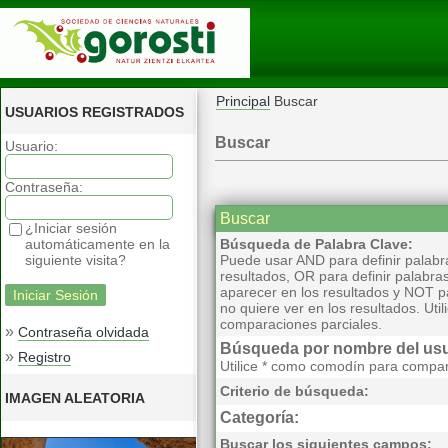
Principal
Buscar
USUARIOS REGISTRADOS
Buscar
Usuario:
Contraseña:
Buscar
¿Iniciar sesión
automáticamente en la
Búsqueda de Palabra Clave:
siguiente visita?
Puede usar AND para definir palabr
resultados, OR para definir palabra
aparecer en los resultados y NOT pa
no quiere ver en los resultados. Ut
comparaciones parciales.
»
Contraseña olvidada
Búsqueda por nombre del usu
»
Registro
Utilice * como comodín para compar
Criterio de búsqueda:
IMAGEN ALEATORIA
Categoría:
Buscar los siguientes campos: