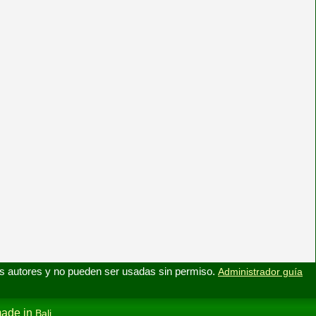
s autores y no pueden ser usadas sin permiso.
Administrador guía
ade in
Bali