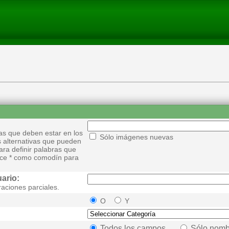
as que deben estar en los
Sólo imágenes nuevas
s alternativas que pueden
ra definir palabras que
ilice * como comodín para
ario:
aciones parciales.
O
Y
Todos los campos
Sólo nomb